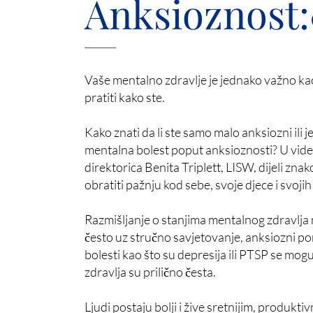
Anksioznost
Vaše mentalno zdravlje je jednako važno kao i
pratiti kako ste.
Kako znati da li ste samo malo anksiozni ili 
mentalna bolest poput anksioznosti? U videu
direktorica Benita Triplett, LISW, dijeli zna
obratiti pažnju kod sebe, svoje djece i svojih 
Razmišljanje o stanjima mentalnog zdravlja m
često uz stručno savjetovanje, anksiozni p
bolesti kao što su depresija ili PTSP se mogu
zdravlja su prilično česta.
Ljudi postaju bolji i žive sretnijim, produkti