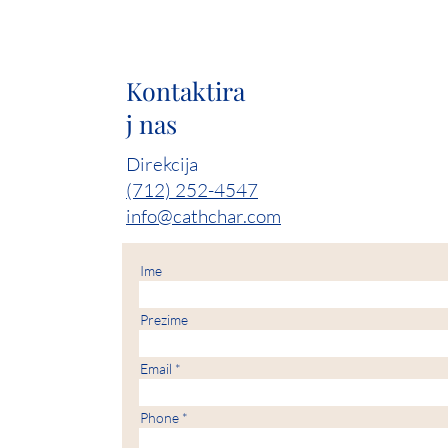
Kontaktira
j nas
Direkcija
(712) 252-4547
info@cathchar.com
Ime
Prezime
Email
Phone