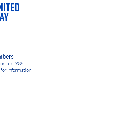
AY OR NIGHT
mbers
 or Text 988
for inf
ormation,
ls