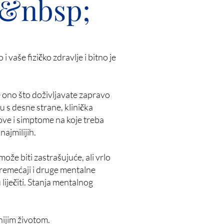
:&nbsp;
 vaše fizičko zdravlje i bitno je
je ono što doživljavate zapravo
 s desne strane, klinička
kove i simptome na koje treba
najmilijih.
ože biti zastrašujuće, ali vrlo
oremećaji i druge mentalne
 liječiti. Stanja mentalnog
vnijim životom.