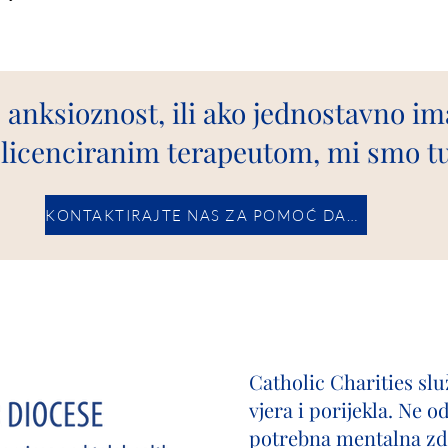
 anksioznost, ili ako jednostavno imat
 licenciranim terapeutom, mi smo t
KONTAKTIRAJTE NAS ZA POMOĆ DANAS.
Catholic Charities slu
vjera i porijekla. Ne 
potrebna mentalna zdr