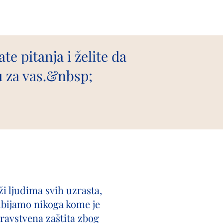
e pitanja i želite da
u za vas.&nbsp;
ži ljudima svih uzrasta,
odbijamo nikoga kome je
avstvena zaštita zbog