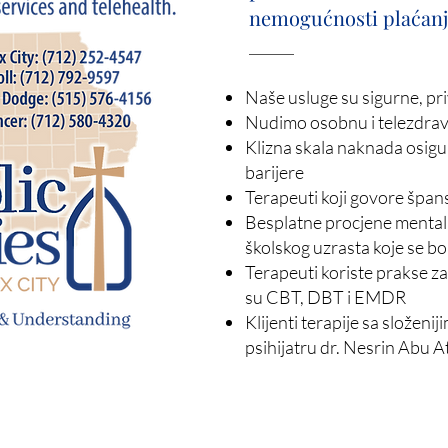
nemogućnosti plaćanj
Naše usluge su sigurne, pri
Nudimo osobnu i telezdrav
Klizna skala naknada osig
barijere
Terapeuti koji govore špan
Besplatne procjene mentaln
školskog uzrasta koje se bo
Terapeuti koriste prakse 
su CBT, DBT i EMDR
Klijenti terapije sa složen
psihijatru dr. Nesrin Abu At