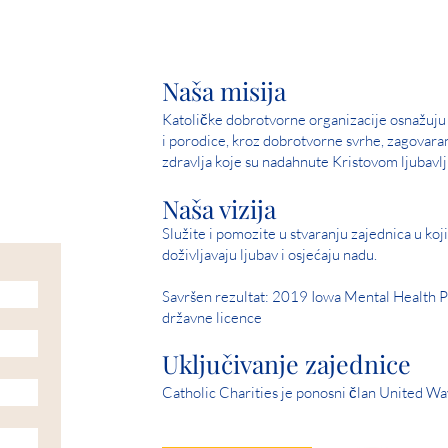
Naša misija
Katoličke dobrotvorne organizacije osnažuju 
i porodice, kroz dobrotvorne svrhe, zagovara
zdravlja koje su nadahnute Kristovom ljubavlj
Naša vizija
Služite i pomozite u stvaranju zajednica u kojim
doživljavaju ljubav i osjećaju nadu.
Savršen rezultat: 2019 Iowa Mental Health P
državne licence
Uključivanje zajednice
Catholic Charities je ponosni član United Wa