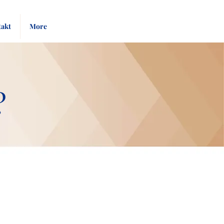
Pay
Give
akt
More
Bill
Now
?