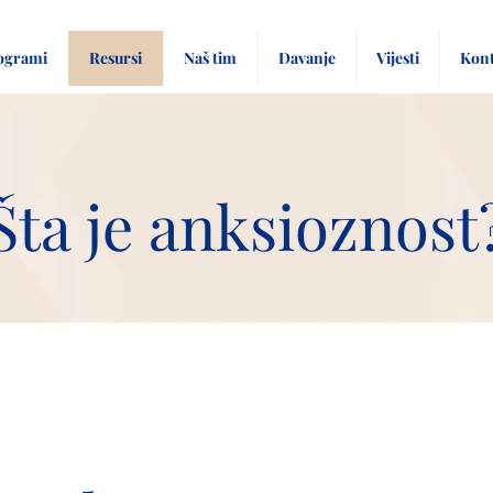
ogrami
Resursi
Naš tim
Davanje
Vijesti
Kont
Šta je anksioznost