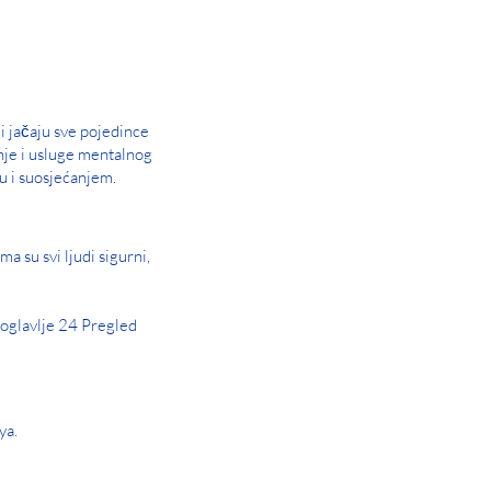
i jačaju sve pojedince
nje i usluge mentalnog
u i suosjećanjem.
a su svi ljudi sigurni,
oglavlje 24 Pregled
ya.