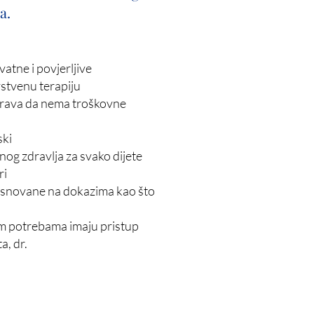
a.
vatne i povjerljive
stvenu terapiju
urava da nema troškovne
ski
og zdravlja za svako dijete
ri
zasnovane na dokazima kao što
ijim potrebama imaju pristup
a, dr.