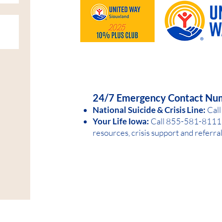
HELP IS AVAILABLE D
24/7 Emergency Contact Nu
National Suicide &
Crisis Line:
Call
Your Life Iowa:
Call 855-581-8
1
11 
resources, crisis support and referra