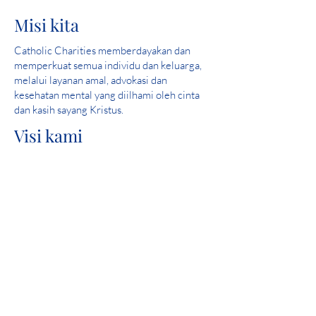
Misi kita
Catholic Charities memberdayakan dan
memperkuat semua individu dan keluarga,
melalui layanan amal, advokasi dan
kesehatan mental yang diilhami oleh cinta
dan kasih sayang Kristus.
Visi kami
Melayani dan membantu menciptakan
komunitas di mana semua orang aman,
merasakan cinta dan merasakan harapan.
Skor Sempurna: 2019 Iowa Mental Health
Bab 24 Tinjauan Lisensi Negara
Keterlibatan komunitas
Catholic Charities adalah anggota United
Way yang bangga.