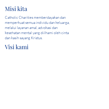
Misi kita
Catholic Charities memberdayakan dan
memperkuat semua individu dan keluarga,
melalui layanan amal, advokasi dan
kesehatan mental yang diilhami oleh cinta
dan kasih sayang Kristus.
Visi kami
Melayani dan membantu menciptakan
komunitas di mana semua orang aman,
merasakan cinta dan merasakan harapan.
Skor Sempurna: 2019 Iowa Mental Health
Bab 24 Tinjauan Lisensi Negara
Keterlibatan komunitas
Catholic Charities adalah anggota United
Way yang bangga.