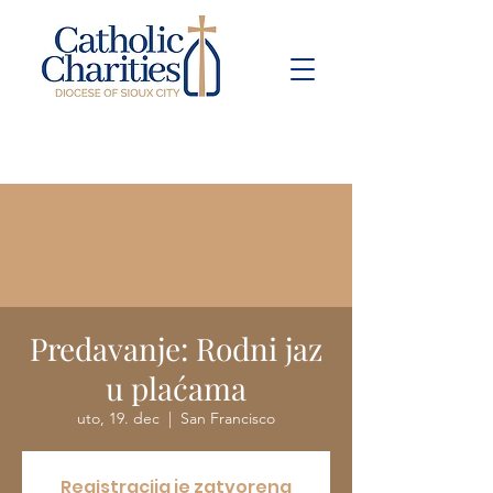
Pay Bill
Give
Now
Predavanje: Rodni jaz
u plaćama
uto, 19. dec
  |  
San Francisco
Registracija je zatvorena