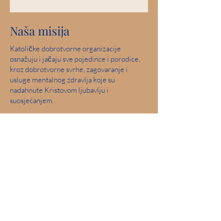
Naša misija
Katoličke dobrotvorne organizacije
osnažuju i jačaju sve pojedince i porodice,
kroz dobrotvorne svrhe, zagovaranje i
usluge mentalnog zdravlja koje su
nadahnute Kristovom ljubavlju i
suosjećanjem.
Naša vizija
Služite i pomozite u stvaranju zajednica u
kojima su svi ljudi sigurni, doživljavaju ljubav
i osjećaju nadu.
Savršen rezultat: 2019 Iowa Mental Health
Poglavlje 24 Pregled državne licence
Uključivanje zajednice