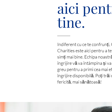
aici pen
tine.
Indiferent cu ce te confrunți,
Charities este aici pentru a te
simți mai bine. Echipa noastr
îngrijire vă va întâmpina și v
greu pentru a primi cea mai e
îngrijire disponibilă. Poți trăi
fericită, mai sănătoasă!