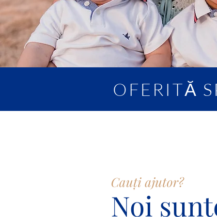
OFERITĂ S
Cauți ajutor?
Noi sun