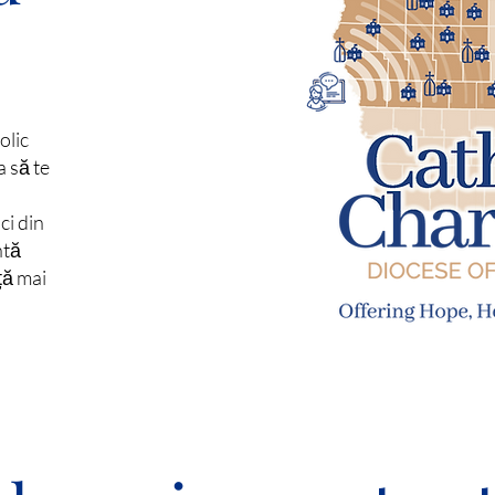
olic
a să te
ci din
ntă
ață mai