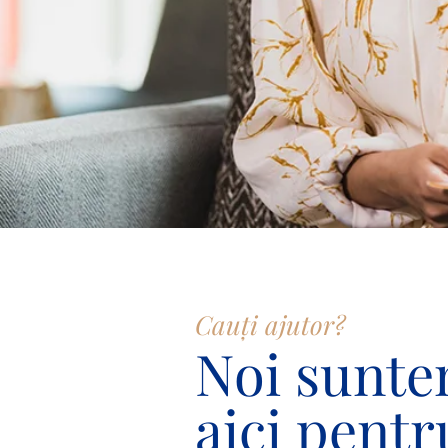
Cauți ajutor?
Noi sunt
aici pentr