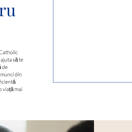
tru
 Catholic
 ajuta să te
ă de
a munci din
ficientă
 o viață mai