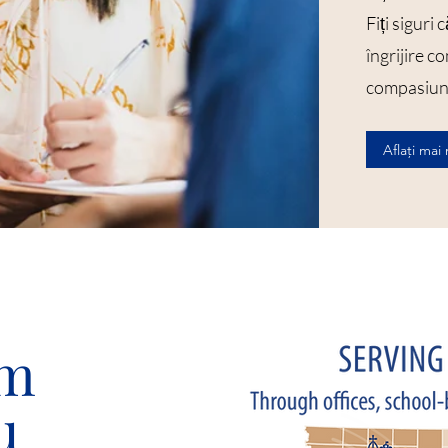
Fiți siguri
îngrijire c
compasiune
Aflați mai
em
u