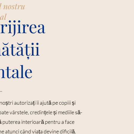
l nostru
al
rijirea
ătății
ntale
noștri autorizați îi ajută pe copiii și
toate vârstele, credințele și mediile să-
ă puterea interioară pentru a face
ne atunci când viața devine dificilă.