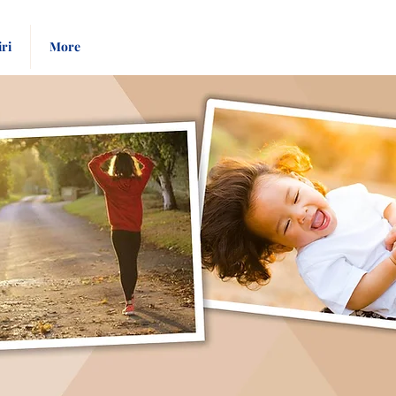
Pay
Give
iri
More
Bill
Now