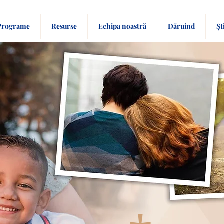
Programe
Resurse
Echipa noastră
Dăruind
Șt