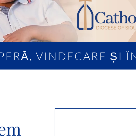
PERĂ, VINDECARE ȘI 
tem