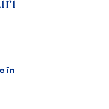
iri
e în