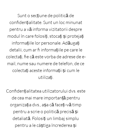
Sunt o secțiune de politică de
confidențialitate. Sunt un loc minunat
pentru a vă informa vizitatorii despre
modul în care folosiți, stocați și protejați
informațiile lor personale. Adăugați
detalii, cum ar fi informațiile pe care le
colectați, fie că este vorba de adrese de e-
mail, nume sau numere de telefon, de ce
colectați aceste informații și cum le
utilizați.
Confidențialitatea utilizatorului dvs. este
de cea mai mare importanță pentru
organizația dvs., așa că faceți-vă timp
pentru a scrie o politică precisă și
detaliată. Folosiți un limbaj simplu
pentru a le câștiga încrederea și