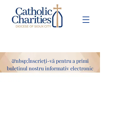
Pay Bill
Give
Now
&nbsp;Înscrieți-vă pentru a primi
buletinul nostru informativ electronic