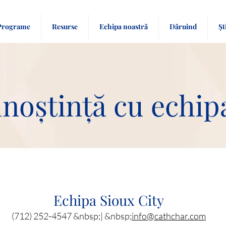
Programe
Resurse
Echipa noastră
Dăruind
Șt
unoștință cu echip
Echipa Sioux City
(712) 252-4547 &nbsp;| &nbsp;
info@cathchar.com