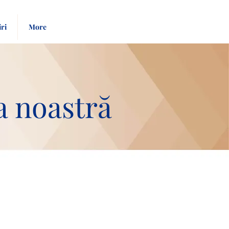
Pay
Give
iri
More
Bill
Now
a noastră