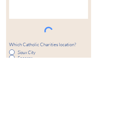
Which Catholic Charities location?
Sioux City
Spencer
Carroll
Fort Dodge
TRIMITE
Misiunea noastră
Catholic Charities împuternicește și
întărește toate persoanele și familiile, prin
caritate, advocacy și servicii de sănătate