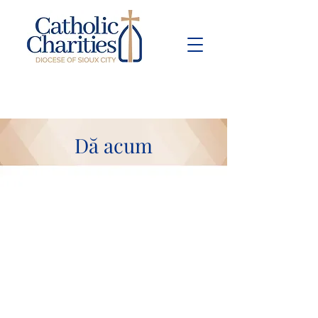
Pay Bill
Give
Now
Dă acum