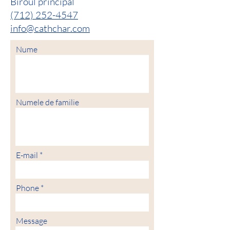
Biroul principal
(712) 252-4547
info@cathchar.com
Nume
Numele de familie
E-mail
Phone
Message