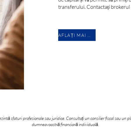
transferului. Contactați brokerul
AFLAȚI MAI MULTE
ezintă sfaturi profesionale sau juridice. Consultați un consilier fiscal sau un pl
dumneavoastră financiară individuală.