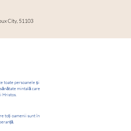
ioux City, 51103
te toate persoanele și
e sănătate mintală care
i Hristos.
are toți oamenii sunt în
peranță.