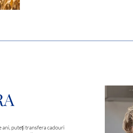
RA
 ani, puteți transfera cadouri