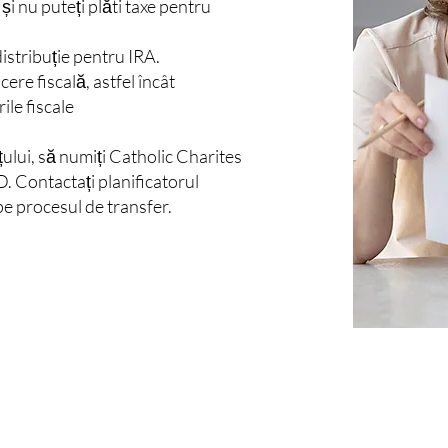
 și nu puteți plăti taxe pentru
istribuție pentru IRA.
ere fiscală, astfel încât
ile fiscale
lui, să numiți Catholic Charites
. Contactați planificatorul
epe procesul de transfer.