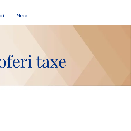
Pay
Give
iri
More
Bill
Now
oferi taxe