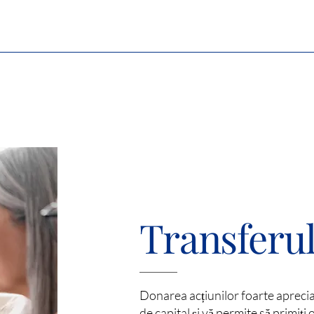
Transferul
Donarea acțiunilor foarte apreciat
de capital și vă permite să primiț