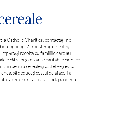
cereale
t la Catholic Charities, contactați-ne
intenționați să transferați cereale și
 împărtăși recolta cu familiile care au
lele către organizațiile caritabile catolice
ituri pentru cereale și astfel veți evita
menea, să deduceți costul de afaceri al
 plata taxei pentru activități independente.