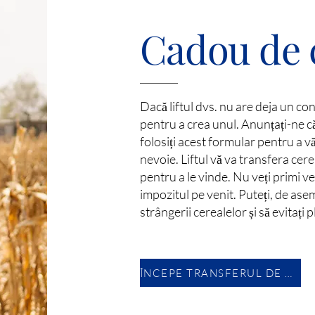
Cadou de 
Dacă liftul dvs. nu are deja un con
pentru a crea unul. Anunțați-ne că 
folosiți acest formular pentru a vă
nevoie. Liftul vă va transfera cerea
pentru a le vinde. Nu veți primi ven
impozitul pe venit. Puteți, de ase
strângerii cerealelor și să evitați
ÎNCEPE TRANSFERUL DE BOREALE