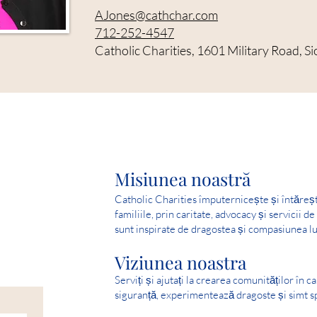
AJones@cathchar.com
712-252-4547
Catholic Charities, 1601 Military Road, S
Misiunea noastră
Catholic Charities împuternicește și întăreș
familiile, prin caritate, advocacy și servicii d
sunt inspirate de dragostea și compasiunea lu
Viziunea noastra
Serviți și ajutați la crearea comunităților în c
siguranță, experimentează dragoste și simt s