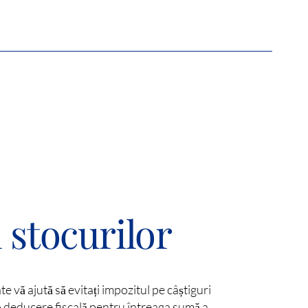
 stocurilor
e vă ajută să evitați impozitul pe câștiguri
i o deducere fiscală pentru întreaga sumă a