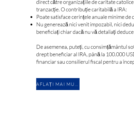
direct către organizațiile de caritate catolice
tranzacție. O contribuție caritabilă a IRA:
Poate satisface cerințele anuale minime de d
Nu generează nici venit impozabil, nici deduc
beneficiați chiar dacă nu vă detaliați deducer
De asemenea, puteți, cu consimțământul soțu
drept beneficiar al IRA, până la 100.000 USD
financiar sau consilierul fiscal pentru a înc
AFLAȚI MAI MULTE