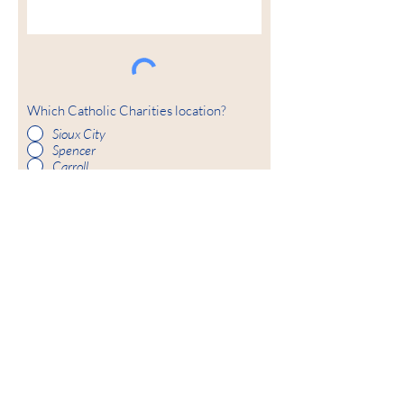
Which Catholic Charities location?
Sioux City
Spencer
Carroll
Fort Dodge
ส่ง
ภารกิจของเรา
องค์กรการกุศลคาทอลิกมอบอำนาจและ
เสริมกำลังบุคคลและครอบครัวผ่านการกุศล
การสนับสนุน และบริการด้านสุขภาพจิตที่ได้