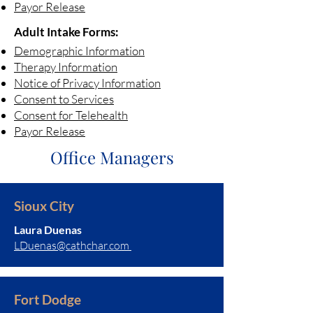
Payor Release
Adult Intake Forms:
Demographic Information
Therapy Information
Notice of Privacy Information
Consent to Services
Consent for Telehealth
Payor Release
Office Managers
Sioux City
Laura Duenas
LDuenas@cathchar.com
Fort Dodge