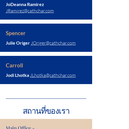
JoDeanna Ramirez
JRamirez@cathchar.com
Spencer
Julie Origer
JOriger@cathchar.com
Carroll
Jodi Lhotka
JLhotka@cathchar.com
สถานที่ของเรา
Main Office -