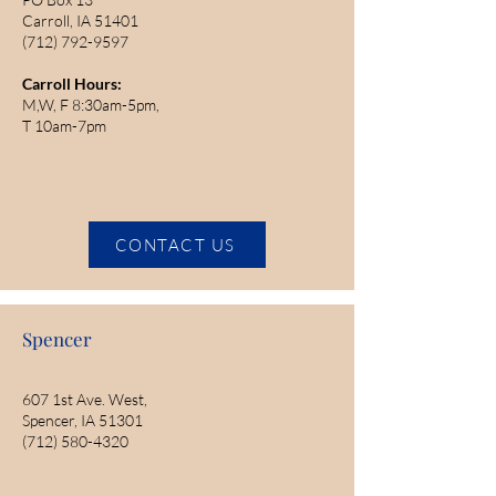
Carroll, IA 51401
(712) 792-9597
Carroll Hours:
M,W, F 8:30am-5pm,
T 10am-7pm
CONTACT US
Spencer
607 1st Ave. West,
Spencer, IA 51301
(712) 580-4320