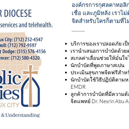
องค์กรการกุศลคาทอลิกใ
เชื่อ และภูมิหลัง เราไ
จิตสำหรับใครก็ตามที่ไ
บริการของเราปลอดภัย เป็
เรานำเสนอการบำบัดด้ว
สเกลค่าเลื่อนช่วยให้มั่นใจ
นักบำบัดที่พูดภาษาสเปน
ประเมินสุขภาพจิตฟรีสำหรับ
นักบำบัดใช้วิธีปฏิบัติตาม
EMDR
ลูกค้าการบำบัดที่มีความต
จิตแพทย์ Dr. Nesrin Abu 