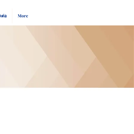
Pay
Give
ดต่อ
More
Bill
Now