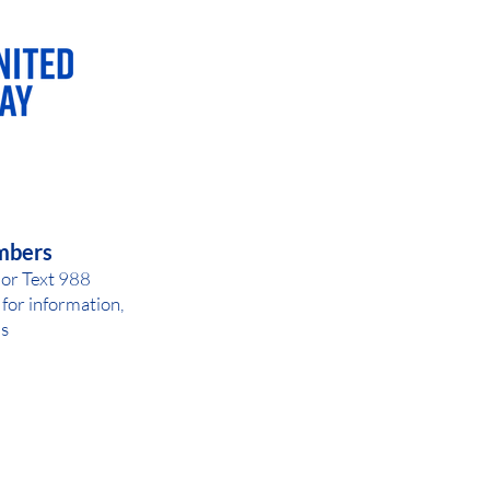
AY OR NIGHT
mbers
 or Text 988
for inf
ormation,
ls