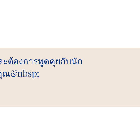
ต้องการพูดคุยกับนัก
อคุณ&nbsp;