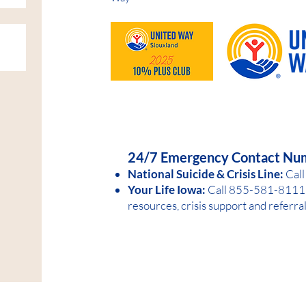
HELP IS AVAILABLE D
24/7 Emergency Contact Nu
National Suicide &
Crisis Line:
Call
Your Life Iowa:
Call 855-581-8
1
11 
resources, crisis support and referra