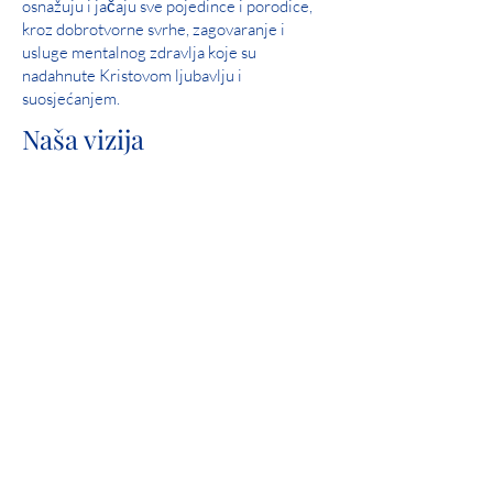
osnažuju i jačaju sve pojedince i porodice,
kroz dobrotvorne svrhe, zagovaranje i
usluge mentalnog zdravlja koje su
nadahnute Kristovom ljubavlju i
suosjećanjem.
Naša vizija
Služite i pomozite u stvaranju zajednica u
kojima su svi ljudi sigurni, doživljavaju ljubav
i osjećaju nadu.
Savršen rezultat: 2019 Iowa Mental Health
Poglavlje 24 Pregled državne licence
Uključivanje zajednice
Catholic Charities je ponosni član United
Waya.