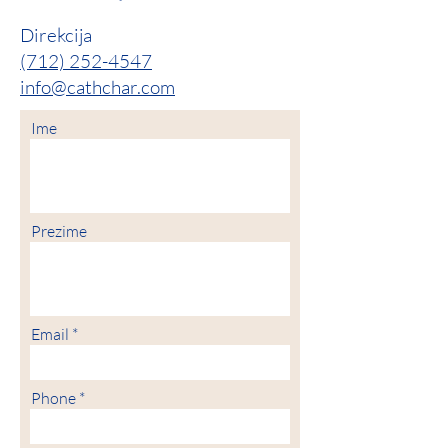
Direkcija
(712) 252-4547
info@cathchar.com
Ime
Prezime
Email
Phone