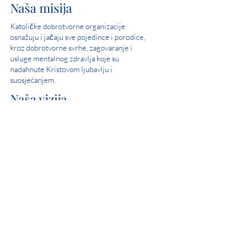
Naša misija
Katoličke dobrotvorne organizacije
osnažuju i jačaju sve pojedince i porodice,
kroz dobrotvorne svrhe, zagovaranje i
usluge mentalnog zdravlja koje su
nadahnute Kristovom ljubavlju i
suosjećanjem.
Naša vizija
Služite i pomozite u stvaranju zajednica u
kojima su svi ljudi sigurni, doživljavaju ljubav
i osjećaju nadu.
Savršen rezultat: 2019 Iowa Mental Health
Poglavlje 24 Pregled državne licence
Uključivanje zajednice
Catholic Charities je ponosni član United
Waya.