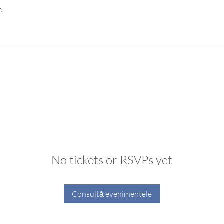
e.
No tickets or RSVPs yet
Consultă evenimentele