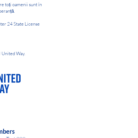
are toți oamenii sunt în
peranță.
ter 24 State License
l United Way.
AY OR NIGHT
mbers