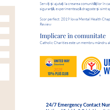
Serviți și ajutați la crearea comunităților în c
siguranță, experimentează dragoste și simt s
Scor perfect: 2019 Iowa Mental Health Chap
Review
Implicare în comunitate
Catholic Charities este un membru mândru a
HELP IS AVAILABLE D
24/7 Emergency Contact Nu