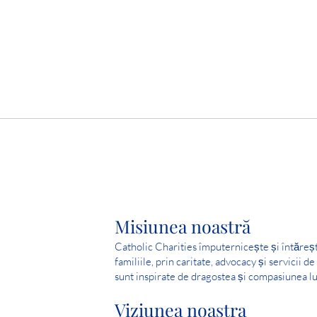
Misiunea noastră
Catholic Charities împuternicește și întăreș
familiile, prin caritate, advocacy și servicii d
sunt inspirate de dragostea și compasiunea lu
Viziunea noastra