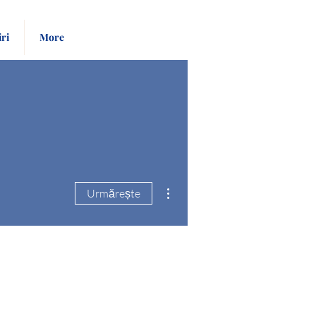
Pay
Give
iri
More
Bill
Now
Mai multe acțiuni
Urmărește