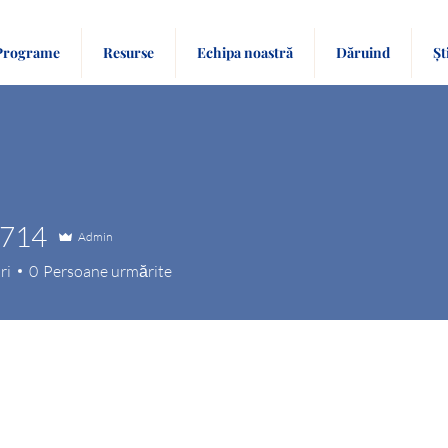
Programe
Resurse
Echipa noastră
Dăruind
Șt
s714
Admin
4
ri
0
Persoane urmărite