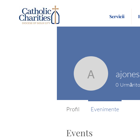
Servicii
ajone
ajones71
0
Urmărito
Profil
Evenimente
Events