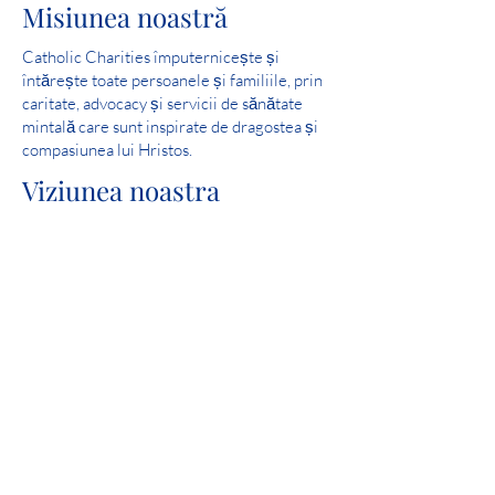
Misiunea noastră
Catholic Charities împuternicește și
întărește toate persoanele și familiile, prin
caritate, advocacy și servicii de sănătate
mintală care sunt inspirate de dragostea și
compasiunea lui Hristos.
Viziunea noastra
Serviți și ajutați la crearea comunităților în
care toți oamenii sunt în siguranță,
experimentează dragoste și simt speranță.
Scor perfect: 2019 Iowa Mental Health
Chapter 24 State License Review
Implicare în comunitate
Catholic Charities este un membru mândru
al United Way.