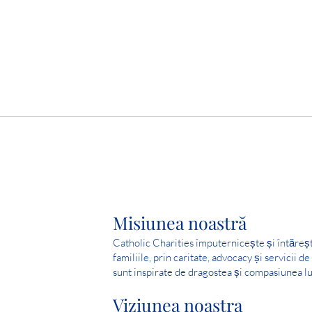
Misiunea noastră
Catholic Charities împuternicește și întăreș
familiile, prin caritate, advocacy și servicii d
sunt inspirate de dragostea și compasiunea lu
Viziunea noastra