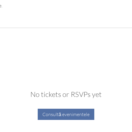
e.
No tickets or RSVPs yet
Consultă evenimentele