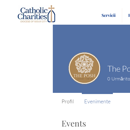
Servicii
The Po
0
Urmărito
Profil
Evenimente
Events