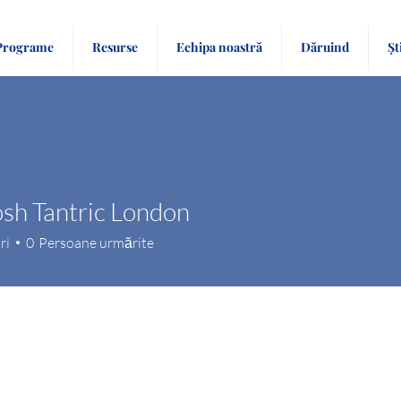
Programe
Resurse
Echipa noastră
Dăruind
Șt
sh Tantric London
ri
0
Persoane urmărite