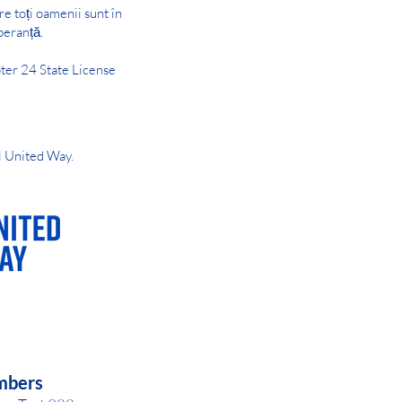
are toți oamenii sunt în
peranță.
ter 24 State License
l United Way.
AY OR NIGHT
mbers