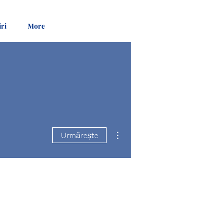
Pay
Give
iri
More
Bill
Now
Mai multe acțiuni
Urmărește