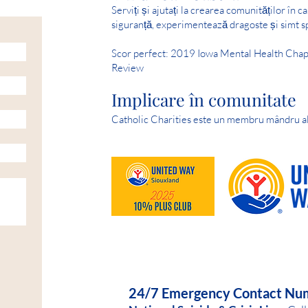
Serviți și ajutați la crearea comunităților în c
siguranță, experimentează dragoste și simt s
Scor perfect: 2019 Iowa Mental Health Chap
Review
Implicare în comunitate
Catholic Charities este un membru mândru a
HELP IS AVAILABLE D
24/7 Emergency Contact Nu