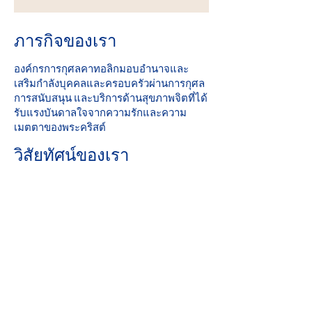
ภารกิจของเรา
องค์กรการกุศลคาทอลิกมอบอำนาจและ
เสริมกำลังบุคคลและครอบครัวผ่านการกุศล
การสนับสนุน และบริการด้านสุขภาพจิตที่ได้
รับแรงบันดาลใจจากความรักและความ
เมตตาของพระคริสต์
วิสัยทัศน์ของเรา
รับใช้และช่วยสร้างชุมชนที่ทุกคนปลอดภัย
สัมผัสความรักและรู้สึกมีความหวัง
คะแนนที่สมบูรณ์แบบ: 2019 Iowa Mental
Health บทที่ 24 การทบทวนใบอนุญาตของ
รัฐ
ส่วนร่วมของชุมชน
องค์กรการกุศลคาทอลิกเป็นสมาชิกที่ภาค