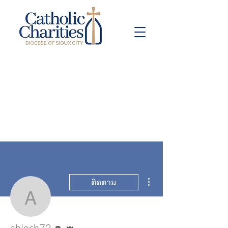
Pay Bill
Give
Now
ขั้นตอนดำเนินการอื่นๆ
ติดตาม
abloch72
บรรณาธิการ
ผู้ดูแลระบบ
abloch72