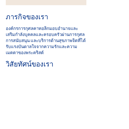
ภารกิจของเรา
องค์กรการกุศลคาทอลิกมอบอำนาจและ
เสริมกำลังบุคคลและครอบครัวผ่านการกุศล
การสนับสนุน และบริการด้านสุขภาพจิตที่ได้
รับแรงบันดาลใจจากความรักและความ
เมตตาของพระคริสต์
วิสัยทัศน์ของเรา
รับใช้และช่วยสร้างชุมชนที่ทุกคนปลอดภัย
สัมผัสความรักและรู้สึกมีความหวัง
คะแนนที่สมบูรณ์แบบ: 2019 Iowa Mental
Health บทที่ 24 การทบทวนใบอนุญาตของ
รัฐ
ส่วนร่วมของชุมชน
องค์กรการกุศลคาทอลิกเป็นสมาชิกที่ภาค