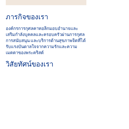
ภารกิจของเรา
องค์กรการกุศลคาทอลิกมอบอำนาจและ
เสริมกำลังบุคคลและครอบครัวผ่านการกุศล
การสนับสนุน และบริการด้านสุขภาพจิตที่ได้
รับแรงบันดาลใจจากความรักและความ
เมตตาของพระคริสต์
วิสัยทัศน์ของเรา
รับใช้และช่วยสร้างชุมชนที่ทุกคนปลอดภัย
สัมผัสความรักและรู้สึกมีความหวัง
คะแนนที่สมบูรณ์แบบ: 2019 Iowa Mental
Health บทที่ 24 การทบทวนใบอนุญาตของ
รัฐ
ส่วนร่วมของชุมชน
องค์กรการกุศลคาทอลิกเป็นสมาชิกที่ภาค