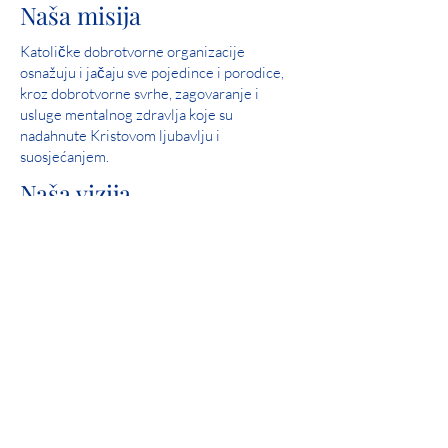
Naša misija
Katoličke dobrotvorne organizacije
osnažuju i jačaju sve pojedince i porodice,
kroz dobrotvorne svrhe, zagovaranje i
usluge mentalnog zdravlja koje su
nadahnute Kristovom ljubavlju i
suosjećanjem.
Naša vizija
Služite i pomozite u stvaranju zajednica u
kojima su svi ljudi sigurni, doživljavaju ljubav
i osjećaju nadu.
Savršen rezultat: 2019 Iowa Mental Health
Poglavlje 24 Pregled državne licence
Uključivanje zajednice
Catholic Charities je ponosni član United
Waya.