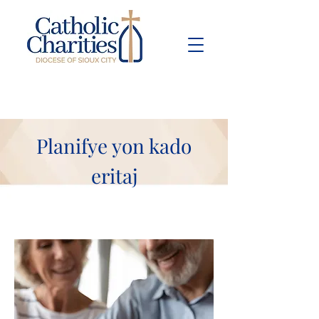
Pay Bill
Give
Now
Planifye yon kado
eritaj