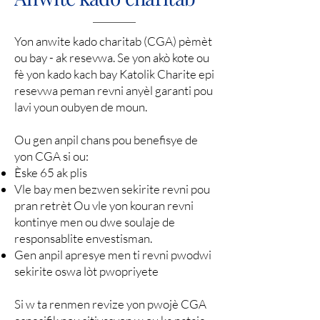
Yon anwite kado charitab (CGA) pèmèt
ou bay - ak resevwa. Se yon akò kote ou
fè yon kado kach bay Katolik Charite epi
resevwa peman revni anyèl garanti pou
lavi youn oubyen de moun.
Ou gen anpil chans pou benefisye de
yon CGA si ou:
Èske 65 ak plis
Vle bay men bezwen sekirite revni pou
pran retrèt Ou vle yon kouran revni
kontinye men ou dwe soulaje de
responsablite envestisman.
Gen anpil apresye men ti revni pwodwi
sekirite oswa lòt pwopriyete
Si w ta renmen revize yon pwojè CGA