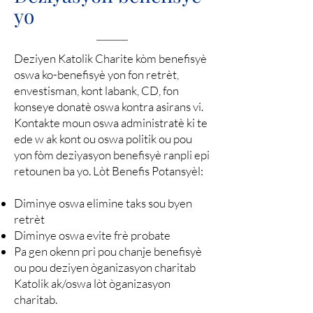
yo
Deziyen Katolik Charite kòm benefisyè
oswa ko-benefisyè yon fon retrèt,
envestisman, kont labank, CD, fon
konseye donatè oswa kontra asirans vi.
Kontakte moun oswa administratè ki te
ede w ak kont ou oswa politik ou pou
yon fòm deziyasyon benefisyè ranpli epi
retounen ba yo. Lòt Benefis Potansyèl:
Diminye oswa elimine taks sou byen
retrèt
Diminye oswa evite frè probate
Pa gen okenn pri pou chanje benefisyè
ou pou deziyen òganizasyon charitab
Katolik ak/oswa lòt òganizasyon
charitab.