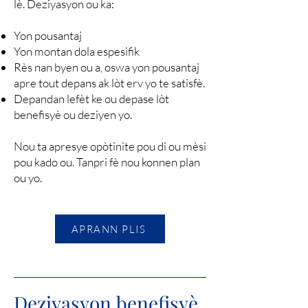
lè. Deziyasyon ou ka:
Yon pousantaj
Yon montan dola espesifik
Rès nan byen ou a, oswa yon pousantaj
apre tout depans ak lòt erv yo te satisfè.
Depandan lefèt ke ou depase lòt
benefisyè ou deziyen yo.
Nou ta apresye opòtinite pou di ou mèsi
pou kado ou. Tanpri fè nou konnen plan
ou yo.
APRANN PLIS
Deziyasyon benefisyè