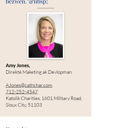
bezwen.”&nbsp;
Amy Jones,
Direktè Maketing ak Devlopman
AJones@cathchar.com
712-252-4547
Katolik Charities, 1601 Military Road,
Sioux City, 51103