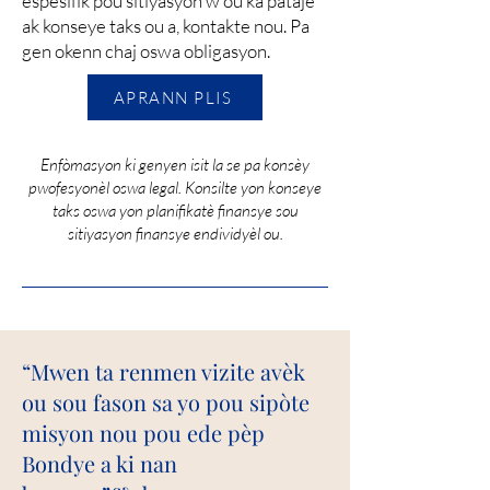
espesifik pou sitiyasyon w ou ka pataje
ak konseye taks ou a, kontakte nou. Pa
gen okenn chaj oswa obligasyon.
APRANN PLIS
Enfòmasyon ki genyen isit la se pa konsèy
pwofesyonèl oswa legal. Konsilte yon konseye
taks oswa yon planifikatè finansye sou
sitiyasyon finansye endividyèl ou.
“Mwen ta renmen vizite avèk
ou sou fason sa yo pou sipòte
misyon nou pou ede pèp
Bondye a ki nan