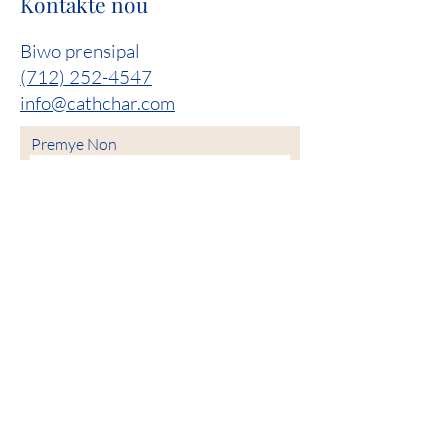
Kontakte nou
Biwo prensipal
(712) 252-4547
info@cathchar.com
Premye Non
Siyati
Imèl
Phone