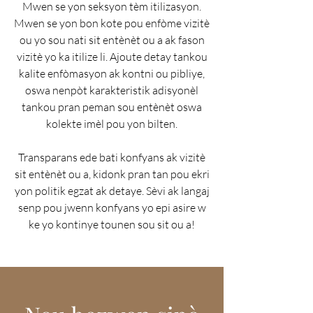
Mwen se yon seksyon tèm itilizasyon.
Mwen se yon bon kote pou enfòme vizitè
ou yo sou nati sit entènèt ou a ak fason
vizitè yo ka itilize li. Ajoute detay tankou
kalite enfòmasyon ak kontni ou pibliye,
oswa nenpòt karakteristik adisyonèl
tankou pran peman sou entènèt oswa
kolekte imèl pou yon bilten.
Transparans ede bati konfyans ak vizitè
sit entènèt ou a, kidonk pran tan pou ekri
yon politik egzat ak detaye. Sèvi ak langaj
senp pou jwenn konfyans yo epi asire w
ke yo kontinye tounen sou sit ou a!