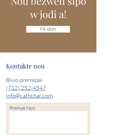
Nou bezwen sipò
w jodi a!
Fè don
Kontakte nou
Biwo prensipal
(712) 252-4547
info@cathchar.com
Premye Non