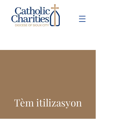
Pay Bill
Give
Now
Tèm itilizasyon