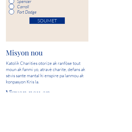
Spencer
Carroll
Fort Dodge
SOUMET
Misyon nou
Katolik Charities otorize ak ranfòse tout
moun ak fanmi yo, atravè charite, defans ak
sèvis sante mantal ki enspire pa lanmou ak
konpasyon Kris la.
Vizyon nou an
Sèvi ak ede kreye kominote kote tout moun
an sekirite, fè eksperyans lanmou epi santi
espwa.
Nòt pafè: 2019 Iowa Mental Health