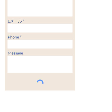
Eメール
Phone
Message
Which Catholic Charities location?
Sioux City
Spencer
Carroll