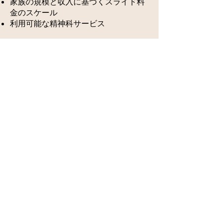
家族の規模と収入に基づくスライド料
金のスケール
利用可能な精神科サービス
すべての年齢、信仰、背景
に奉仕する
Dr. Nesrin Abu Ata, MD が
提供する精神科サービス