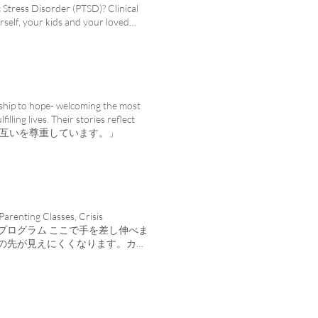
最低初期投資額: $5,000。時間の経
。助けを求めることは不快な場合が
ic Stress Disorder (PTSD)? Clinical
h at Work Learn how mental health
提供します。 （添付のフォーム
。誰も背を向けません。私たちはあ
rself, your kids and your loved
ate and friend. DOWNLOAD PDF
が現金ギフト、年金、生命保険、穀
を送るのを助けるためにここにいま
健康と同じくらい重要であり、自分の状
ncerns and how to help. DOWNLOAD
カトリック団体への基金を開始す
夜の予定 スペイン語を話すサービ
自分らしく感じられない場合、そ
out social media, sleep and more
 10,000 ドルの現金を寄付し、
んどの保険 家族の規模と収入に基づくスラ
ストレス障害 (PTSD) のよう
・ユナイテッドに資金をどのように
合、または単に質問があり、資格の
 Benita Triplett が、あ
この基金からの寄付はいつでも行
PTSD があると思われる場合、または単
共有しています. メンタルヘルス
別控除を含めるためのしきい値も同
ぐお問い合わせください。 カトリ
れば、PTSD やうつ病や不安神
ship to hope- welcoming the most
きます。 注: 寄付者の意思が常
私たちは、メンタルヘルスケアを必
状態は非常に一般的です。 人々
ling lives. Their stories reflect
: スー シティ教区に 1,000
は安全、プライベート、秘密厳守
われる場合、または単に質問があり、
再びお互いを尊重しています。」
2,500 ドル、カトリック慈善団体に
ケールにより、コスト障壁がなくな
ください。 カトリック慈善団体
Fund への投資を開始するには、次の連絡先
のメンタルヘルス評価 セラピスト
ンタルヘルスケアを必要としている
ディレクター カトリック慈善団体
り複雑なニーズを持つ治療クライア
イベート、秘密厳守です 私たち
よび開発担当ディレクター スー シティ教
、コスト障壁がなくなります スペ
法的助言ではありません。個人の財務状況
ルス評価 セラピストは、CBT、
。 「助けを必要としている神の民
ーズを持つ治療クライアントは、精
arenting Classes, Crisis
と一緒に訪問したいと思いま
ome Program. プログラム ここで手を差し伸べま
hchar.com 712-252-
賃の先が見えにくくなります。カト
い不能、その他の基本的なニーズが
しています. 私たちのスタッフ
ける関連サービスを知っています。
あらゆる信仰と背景を持つ人々に奉
ォローアップ、サポート、励まし