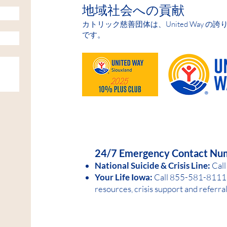
地域社会への貢献
: M,W,Th 8:30am-5:00pm T 8:30am-7:00pm, F 8:00am-1:00pm CONTACT U
Dodge, IA 50501 (515) 576-4156 Hours: M 8:30a-5p; T 8:30am-7:00pm W 
カトリック慈善団体は、United Way の
am-2pm CONTACT US
です。
HELP IS AVAILABLE D
24/7 Emergency Contact Nu
National Suicide &
Crisis Line:
Call
Your Life Iowa:
Call 855-581-8
1
11 
resources, crisis support and referra