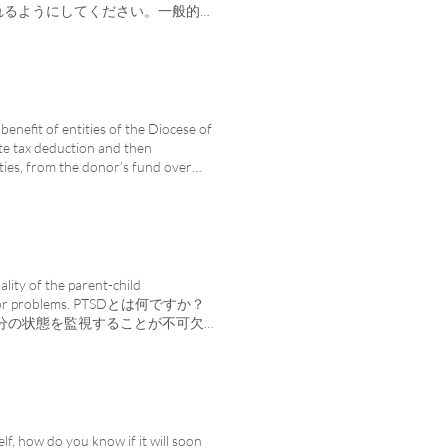
に断りません。 私たちのサービ
生活を送ります。 ヘルプ: 人生は
れるようにしてください。一般的な
を提供しています スライド料金ス
。すべての人に対する当社のサービ
ealth Monday in a
労している学齢期の子供のための無
なたの家族があなたの内なる力を見
的なメンタルヘルス診断の徴候と症状
ンスに基づく実践を使用します。 よ
プライベートな場所 対面および遠
よく過ごしていただけるようサポー
, MD にアクセスできます。
AP プロバイダー Medicare、
 What is EMDR? メンタル
金のスケール 利用可能な精神科サービ
認可を受けたセラピストによって録画され、
ピストと話したい場合は、ここにいま
ます。各ビデオには、メンタルヘルス
benefit of entities of the Diocese of
信仰、背景を持つ人々に奉仕してい
ます。トピックは以下にカタログ化
ate tax deduction and then
いために断りません。 私たちの
k のフィードでも見つけることができます。
ties, from the donor’s fund over
療療法を提供しています スライド
フケアは利己的ですか？ 前向きな懸
エンティティのためのカトリック連合
ト 苦労している学齢期の子供のた
 違いを生む。 休日のストレスを軽
イズド ファンドとは何ですか? この
エビデンスに基づく実践を使用しま
防の続き 新しい習慣を開発する方
された寄付手段です。これにより、
 Ata, MD にアクセスできます。
クニック。 あなたやあなたの友人
ク慈善団体などのスー シティ教
学ぶ Donate Lunes De
区組織: スー シティ教区 教区
to” que son grados por nuestros
 ホーム アンド マリアン ビレッ
lity of the parent-child
s Católicas de la Diócesis de Sioux
す。 DAF は取り消し不能です。
s behavior problems. PTSDとは何ですか？
rse mentalmente bien. El
を意味します。たとえば、寄付者が
自分の状態を監視することが不可欠
ください。 Additional Resources
すことも、回収することも、別の方
合、それがすぐに過ぎ去ってしま
tural and fulfilling. However, it
 1 つまたは複数を推奨できます。
) のような精神疾患なのかをどのよ
 Our Youth Thrive This handout
者助言基金口座にお金を投資し、支
lett が、あなた自身、あなたの子供、
ies to model mental wellness.
ることができます. この特定の
ルヘルスの状態について考えるのは
t signs and symptoms of youth
奨する必要があります。 助成金
や不安神経症などの他の精神疾患は
th ideas for how to nurture the
ければなりません。個人への付与は認
 人々はより良くなり、より幸せ
elf, how do you know if it will soon
Takes Over This handout explains