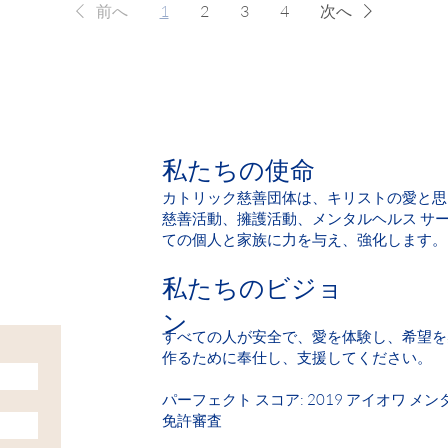
基づくスライド料金のスケール 利用可能な精神科サービス PTSD があ
 私たちの青少年療法サービスは、苦労しているすべての子供たちのため
前へ
1
2
3
4
次へ
スー シティ教区、メアリー J. トレグリア コミュニティ ハウス、お
り、資格のあるセラピストと話したい場合は、ここにいます. 今すぐお問
可を受けたセラピストは、あなたの信仰、背景、または収入レベルに関
プにより、法的およびケース管理サービスを支援することで、移民、亡
体は、あらゆる年齢、信仰、背景を持つ人々に奉仕しています。私たち
ます.要介護の子は見捨てられません。家族の支払い能力に関係なく、世
• 法務およびケース管理支援 • すべての信仰と背景について • 社外秘 詳細
る人を、支払い能力がないために断りません。 私たちのサービスは安全
ありません。 政府、保険、およびその他の認定機関によって、メンタル
irez までお問い合わせください。 メールノーマ 入国管理システムのナ
は、対面および遠隔医療療法を提供しています スライド料金スケールに
し、遵守しているとして一貫して引用されています。 私たちです キッズ
ッショナルな家族ベースのサポート 私たちの場所 Main Office - Sioux City 1601 
イン語を話すセラピスト 苦労している学齢期の子供のための無料のメン
験するのを見るのはつらいです。学校、友人、家族、または理由が不明
103 (712) 252-4547 info@cathchar.com Hours: M, W, Th 8:00am-7:00pm, 
T、DBT、EMDR などのエビデンスに基づく実践を使用します。 より複
つけるために外部の助けが必要になることがあります。 早期介入は、家
pm CONTACT US Carroll 409 1/2 W 7th St, PO Box 13 Carroll, IA 51401 (
科医の Dr. Nesrin Abu Ata, MD にアクセスできます。
めの鍵です。 希望と癒しへの道 思いやりのある人々が最初の経済的障
m-5pm T 10:30am-7pm F 8:30am - 2pm CONTACT US Spencer 607 1st Ave. 
私たちの使命
または危険にさらされている学齢期の子供に無料のメンタルヘルス評価を
320 Hours: M,W,Th 8:30am-5:00pm T 8:30am-7:00pm, F 8:00am-1:00pm
サービスエリア内のすべての学校と学齢期の子供が利用できます。 子供
al Ave Fort Dodge, IA 50501 (515) 576-4156 Hours: M 8:30a-5p; T 8:30
カトリック慈善団体は、キリストの愛と思
 子供の人生の誰でも、無料の Pathways セッションの紹介を行うこ
m-5pm; F 8:30am-2pm CONTACT US
慈善活動、擁護活動、メンタルヘルス サ
対面または遠隔医療サービスが利用可能 昼と夜の予定 スペイン語を話すサ
科サービス もっと詳しく知る 学校ベースのセラピー 私たちの認可を受
ての個人と家族に力を与え、強化します。
リア全体で私立および公立の学校に行き、その場で学生に治療を提供しま
ピストのスケジュールがあり、他の学校は要求に応じて訪問されます. 結
私たちのビジョ
子供 教室での行動の改善 授業に集中できる教師 より安全な学校環境 家
すべての年齢、信仰、背景に奉仕する Dr. Nesrin Abu Ata, MD が
ン
メンタルヘルスの評価が無料で提供されます ユースセラピーサービス: 自閉
すべての人が安全で、愛を体験し、希望を
ネジメント 身体的虐待 ソーシャルメディア/ビデオゲームとの闘い 関係の問
作るために奉仕し、支援してください。
傷 ADHD 証拠に基づくアプローチ: 心理療法 プレイセラピー 外傷療法 C
 EMDR (眼球運動減感作再処理) 私たちの場所 Main Office - Sioux City 1601 Mil
パーフェクト スコア: 2019 アイオワ メンタ
 (712) 252-4547 info@cathchar.com Hours: M, W, Th 8:00am-7:00pm, T 8
免許審査
CT US Carroll 409 1/2 W 7th St, PO Box 13 Carroll, IA 51401 (712) 79
30am-7pm F 8:30am - 2pm CONTACT US Spencer 607 1st Ave. West, Spence