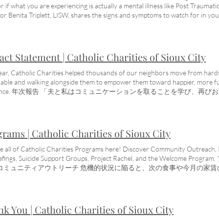
ません。組織は、IRS 501 (c) (3) の指定を受けている必要があります。 
産的な生活を送ります。 ヘルプ: 人生は時々困難になることがあります
or if what you are experiencing is actually a mental illness like Post Traumat
oms of youth anxiety and tips for parents. DOWNLOAD PDF Mental Healt
ともにファンドに追加することができ、それらの投資は即時の税額控除も
ます。すべての人に対する当社のサービスの秘密厳守をご安心ください
or Benita Triplett, LISW, shares the signs and symptoms to watch for in you
part of being human—and part of being a great employee, parent, teamm
照）。 ギフトのオプション: セント エリザベス ファンドでは、寄贈者
とあなたの家族があなたの内なる力を見つけ、より幸せで健康的な生活
s. PTSDとは何ですか？ 徴候と症状 PTSD: メンタルヘルスは身体の
st Hope Handout with information about rural/farmer mental health co
株式、またはその他の承認された財産を提供して、スー シティ教区内の
 安全でプライベートな場所 対面および遠隔医療サービスが利用可能 昼と
監視することが不可欠です。 困難またはトラウマ的な出来事を経験し、
ds, Electronics, and... Handout with information from our therapy team ab
ができます。 例: ジョンは、セント エリザベス ファンドに投資するために
スー シティ EAP プロバイダー Medicare、IA/NE Medicaid、ほと
すぐに過ぎ去ってしまうのか、それとも実際に経験していることが心的外傷後
he impact each has on youth mental health. DOWNLOAD PDF Resources
の投資に対して即座に税額控除を受けます。毎年、ジョンはカソリック
料金のスケール 利用可能な精神科サービス PTSD があると思われる場
疾患なのかをどのように判断しますか? 下のビデオでは、LISW の臨床ディレクター
ct Statement | Catholic Charities of Sioux City
させたいかを示しますが、これは年によって異なる場合があります。 （
ラピストと話したい場合は、ここにいます. Shalea Schloss, LMSW 
自身、あなたの子供、そしてあなたの愛する人に注意すべき徴候と症状を
とができますが、これは単なる例です）。 根拠: 税法が変更され、項目
問があり、資格のあるセラピストと話したい場合は、ここにいます. 今す
態について考えるのは怖いかもしれませんが、プロのカウンセリングを受け
ear, Catholic Charities helped thousands of our neighbors move from hard
変更されました。これにより、多くの納税者が慈善寄付を利用することがで
慈善団体は、あらゆる年齢、信仰、背景を持つ人々に奉仕しています。
などの他の精神疾患は治療できることがよくあります。メンタルヘルスの
able and walking alongside them to empower them toward happier, more fulfil
先されますが、カトリック連合財団が最終的な管理権を持っています。 1 年目
している人を、支払い能力がないために断りません。 私たちのサービス
り良くなり、より幸せで生産的な生活を送ります。 PTSD があると思
ilience. 年次報告 「夫と私はコミュニケーションを取ることを学び、
教区に 1,000 ドル、学校に 3,000 ドル。 2 年目: スー シティ教区に 
 私たちは、対面および遠隔医療療法を提供しています スライド料金ス
のあるセラピストと話したい場合は、ここにいます. 今すぐお問い合わせ
 ドル、償還の洞窟に 1,000 ドル、教区に 1,000 ドル St. Elizabeth 
す スペイン語を話すセラピスト 苦労している学齢期の子供のための無料
あらゆる年齢、信仰、背景を持つ人々に奉仕しています。私たちは、メ
ご連絡ください。 エイミー・ジョーンズ マーケティングおよび開発担当
CBT、DBT、EMDR などのエビデンスに基づく実践を使用します。 よ
、支払い能力がないために断りません。 私たちのサービスは安全、プラ
nes@cathchar.com また ジョン・シュミッツ スチュワードシップお
、精神科医の Dr. Nesrin Abu Ata, MD にアクセスできます。
対面および遠隔医療療法を提供しています スライド料金スケールにより
rams | Catholic Charities of Sioux City
ohnschmitz@scdiocese.org ここに含まれる情報は、専門的または
語を話すセラピスト 苦労している学齢期の子供のための無料のメンタルヘ
いては、税理士またはファイナンシャル プランナーに相談してください
T、EMDR などのエビデンスに基づく実践を使用します。 より複雑なニ
e all of Catholic Charities Programs here! Discover Community Outreach, P
けるという私たちの使命をサポートするこれらの方法について、あなた
 Dr. Nesrin Abu Ata, MD にアクセスできます。
efings, Suicide Support Groups, Project Rachel, and the Welc
 エイミー・ジョーンズ マーケティングおよび開発担当ディレクター AJones@cat
 コミュニティアウトリーチ 危機的状況に陥ると、次の食事や今月の家
 カトリック慈善団体、1601 Military Road、スー シティ、51103
ク慈善団体は、食糧不足、家賃や電気代の支払い困難、必要な薬の支払
されないなど、困難な時期を乗り越える個人や家族を支援することに尽力
あなたと協力してあなたのニーズを特定し、あなたとあなたの家族を助
、プライベート、機密 助けが必要な人は誰でも無料 もっと詳しく知る 
k You | Catholic Charities of Sioux City
る 役立つコミュニティ リソースに接続します あなたを助けるためのフ