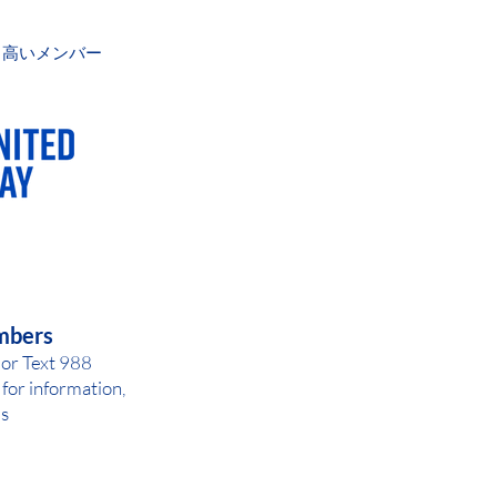
S Fort Dodge 1414 Central Ave
8:30am-6pm; Th 8:30am-5pm; F
誇り高いメンバー
AY OR NIGHT
mbers
 or Text 988
for inf
ormation,
ls