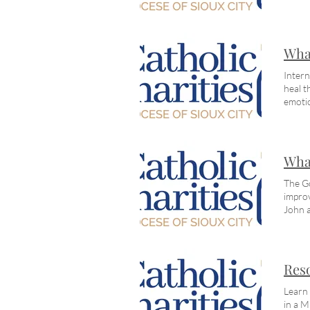
ライ
な言
は安
度安
What
いる
セキ
Intern
直な
heal t
のサ
emotio
emot
らい
しく
トレス
What
ター 
てい
The Go
ば、
improv
は非
John a
るこ
thro
をご
の健
せで
経験
スが利
が心的
Reso
Med
の臨床
があ
と症
Learn 
ぐお
ング
in a