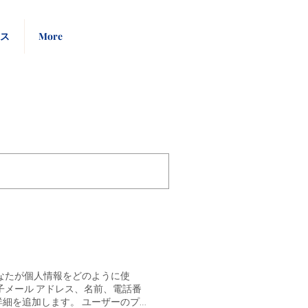
Pay
Give
ース
More
Bill
Now
なたが個人情報をどのように使
子メール アドレス、名前、電話番
細を追加します。 ユーザーのプ