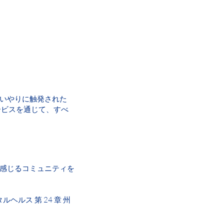
ると思われる場合、または単に質問
のものです。私たちの修士レベル
よびカトリック慈善団体とのパートナー
い合わせください。 カトリック慈
係なく、あなたを助けるためにここ
命者、および難民の隣人を支援しま
は、メンタルヘルスケアを必要とし
話を必要とする子供を引き離すこ
については、Norma Garza-
、プライベート、秘密厳守です 私
ヘルス業界のベストプラクティス
ビゲートのヘルプ リソースへの接続
より、コスト障壁がなくなります
向けはこちら： 子供が困難な時期
Military Road, Sioux City,
タルヘルス評価 セラピストは、
であっても、問題を解決して解決策
T 8:00am-8:00pm, F 8:30am
雑なニーズを持つ治療クライアント
庭や学校での精神的健康を改善す
712) 792-9597 Hours: M, W, Th
壁を取り除いたので、苦労してい
West, Spencer, IA 51301 (712)
提供できます.このプログラム
 CONTACT US Fort Dodge 1414
の可能性の生涯を開くことができ
am-7:00pm W 8:30am-6pm; Th
いやりに触発された
とができます. 安全でプライベートな
ービスを通じて、すべ
ービス, スー シティ 利用可能な
けたセラピストは、私たちのサービ
す.一部の学校では定期的に毎週
果は次のとおりです。 精神的に健
庭内での口論が減る もっと詳しく
提供する精神科サービス 学齢期の子供に
症 悲しみと喪失 性的虐待 アン
感じるコミュニティを
題 家庭の事情 PTSD うつ 不
BT（認知行動療法） PCIT（親子対
itary Road, Sioux City, IA
ルヘルス 第 24 章 州
:00am-8:00pm, F 8:30am -5:00pm
2-9597 Hours: M, W, Th 8:30am-5pm
r, IA 51301 (712) 580-4320