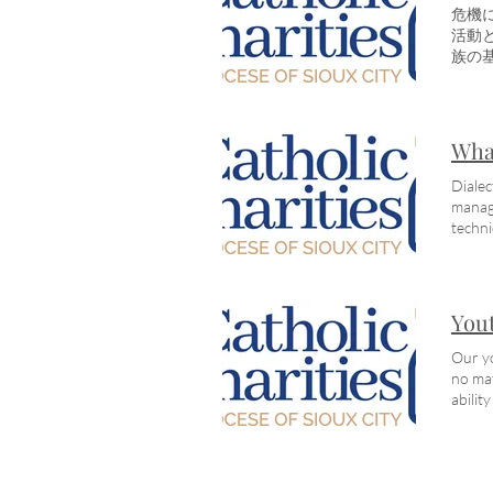
Par
危機
せる
活動と
の真
族の
ース
ので
プロー
族が
info
全な
Char
家族
What
出来
の水
供で
Dialec
また
manage
開発す
techni
ルー
とは
悲し
るこ
り、
過ぎ
密の会
なのか
Yout
秋 -
あな
上の方
いて
Our yo
る人
他の
no mat
絶の
なり
abilit
リン
は不
ルス
無料
ん。
修士
しく
めに
ため
であ
語を話
関に
Hope