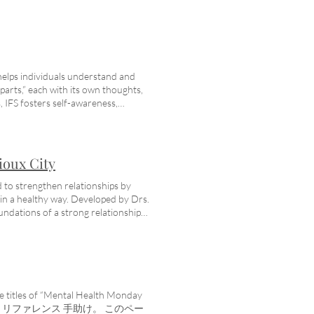
ポリシーを作成してください。率直
してください! 安全性と保安 私
では、訪問者に個人情報をどの程
暗号化方法、サーバーで採用されて
詳細を追加します。 ユーザーの
なポリシーを作成してください。率
helps individuals understand and
うにしてください! 今日はあなた
parts,” each with its own thoughts,
 IFS fosters self-awareness,
 PTSD: メンタルヘルスは身体の健康と同じく
ウマ的な出来事を経験し、自分ら
に経験していることが心的外傷後ス
ビデオでは、LISW の臨床ディレク
ioux City
する人に注意すべき徴候と症状を共有し
、プロのカウンセリングを受けれ
to strengthen relationships by
くあります。メンタルヘルスの状態
in a healthy way. Developed by Drs.
す。 ヘルプ: 人生は時々困難にな
ndations of a strong relationship
に対する当社のサービスの秘密厳守
か？ 徴候と症状 PTSD: メンタルヘルスは身体
あなたの内なる力を見つけ、より幸
困難またはトラウマ的な出来事を
な場所 対面および遠隔医療サービ
、それとも実際に経験していること
 Medicare、IA/NE
ますか? 下のビデオでは、LISW
 利用可能な精神科サービス PTSD
してあなたの愛する人に注意すべき徴候
たい場合は、ここにいます. 今す
もしれませんが、プロのカウンセリ
e titles of “Mental Health Monday
景を持つ人々に奉仕しています。
きることがよくあります。メンタル
フヘルプ ツールとリファレンス 手助け。 このペー