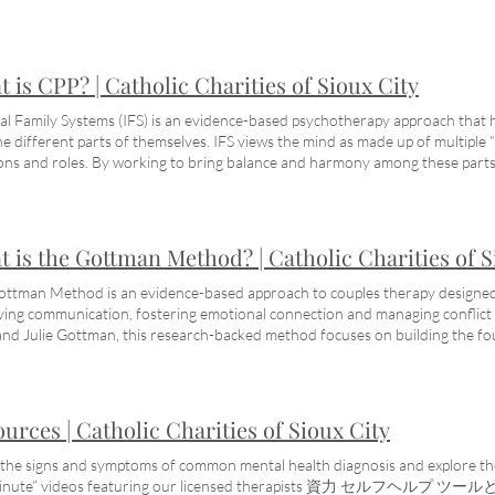
バシーは組織にとって最も重要であるため、時間をかけて正確で詳細な
葉を使って彼らの信頼を獲得し、彼らがあなたのサイトに戻ってくるように
全・安心課です。プライバシー ポリシーの一環として、このセクション
全に保護しているかを知らせることができます。使用する可能性のある
 is CPP? | Catholic Charities of Sioux City
ファイアウォール、または採用しているその他のセキュリティ対策などの
ュリティは組織にとって最も重要であるため、時間をかけて正確で詳細
al Family Systems (IFS) is an evidence-based psychotherapy approach that 
言葉を使って彼らの信頼を獲得し、彼らがあなたのサイトに戻ってくるよ
he different parts of themselves. IFS views the mind as made up of multiple “
ポートが必要です！ 寄付
ns and roles. By working to bring balance and harmony among these parts,
ional healing and inner peace. PTSDとは何ですか？ 徴候と症状
重要であり、自分の状態を監視することが不可欠です。 困難またはトラ
感じられない場合、それがすぐに過ぎ去ってしまうのか、それとも実際
障害 (PTSD) のような精神疾患なのかをどのように判断しますか? 下の
 is the Gottman Method? | Catholic Charities of S
Benita Triplett が、あなた自身、あなたの子供、そしてあなたの愛
ます. メンタルヘルスの状態について考えるのは怖いかもしれませんが
ttman Method is an evidence-based approach to couples therapy designed 
PTSD やうつ病や不安神経症などの他の精神疾患は治療できることがよ
ing communication, fostering emotional connection and managing conflict 
常に一般的です。 人々はより良くなり、より幸せで生産的な生活を送りま
nd Julie Gottman, this research-backed method focuses on building the fou
とがあります。助けを求めることは不快な場合があります。すべての人
ugh trust, understanding and mutual respect. PTSDとは何です
安心ください。誰も背を向けません。私たちはあなたとあなたの家族が
康と同じくらい重要であり、自分の状態を監視することが不可欠です。 
健康的な生活を送るのを助けるためにここにいます. 安全でプライベート
し、自分らしく感じられない場合、それがすぐに過ぎ去ってしまうのか
用可能 昼と夜の予定 スペイン語を話すサービス, スー シティ EAP プロバイダー
外傷後ストレス障害 (PTSD) のような精神疾患なのかをどのように判断し
urces | Catholic Charities of Sioux City
icaid、ほとんどの保険 家族の規模と収入に基づくスライド料金のスケール
ディレクター Benita Triplett が、あなた自身、あなたの子供、そ
ると思われる場合、または単に質問があり、資格のあるセラピストと話し
状を共有しています. メンタルヘルスの状態について考えるのは怖いか
the signs and symptoms of common mental health diagnosis and explore th
問い合わせください。 カトリック慈善団体は、あらゆる年齢、信仰、背
を受ければ、PTSD やうつ病や不安神経症などの他の精神疾患は治療で
 Minute” videos featuring our licensed therapists 資力 セル