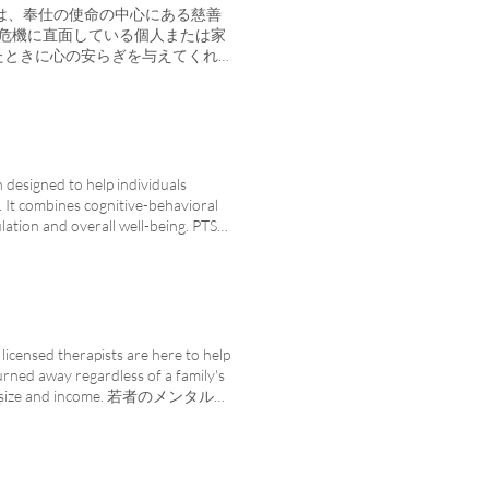
たが新しい親であろうと、物事を軌道に乗
は、奉仕の使命の中心にある慈善
キルを教え、自信を育み、実証済み
ことは、危機に直面している個人または家
にここにいます. • 6 週間コ
たときに心の安らぎを与えてくれる
 もっと詳しく知る 証拠に基づくア
している間、赤ちゃんのおむつ 家
 月 17 日に開始されます。
売買業者に追われた少女のための安
はこちら。 危機報告会 Catholic
 1 週間の投薬 洪水被害を受けた
Team) ネットワークの一部であり、トラウマ的な
いる間のホテル滞在 がんばる夫婦
無私無欲に与えます。このケアを提
と、家族は安心します。
スタッフによる指導 • 無料 •
designed to help individuals
来事に続く反応に対処するスキルを
. It combines cognitive-behavioral
なたの悲しみの旅に沿って。 自殺支援グ
lation and overall well-being. PTSD
います。このグループを通じて、
らい重要であり、自分の状態を監視す
を傾け、共有し、他の人とつなが
感じられない場合、それがすぐに
定を見つけることができます. 秘
害 (PTSD) のような精神疾患
 年 4 月 4 日～5 月 9 日火曜日
ta Triplett が、あなた自身、
以上前に愛する人を自殺で亡くした18歳以
ます. メンタルヘルスの状態につ
t Rachel 中絶後に悲しんでい
SD やうつ病や不安神経症などの
 licensed therapists are here to help
あるメンタルヘルスの専門家は、中
に一般的です。 人々はより良く
urned away regardless of a family's
ェクトレイチェルを通じてカウンセ
ことがあります。助けを求めること
n family size and income. 若者のメンタルヘ
せん。平和と希望は可能です。 •
ご安心ください。誰も背を向けませ
ケアを提供することです.私たちの
専門的、秘密厳守のケア もっと詳
で健康的な生活を送るのを助けるた
レベルに関係なく、あなたを助ける
ての人のために 中絶が昨日のもの
利用可能 昼と夜の予定 スペイン
府、保険、およびその他の認定機
にいます こちらもご覧ください
caid、ほとんどの保険 家族の規模と収
るとして一貫して引用されていま
 新しい隣人の生活を豊かにします。 いらっしゃい