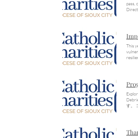
められ
で生
pass, 
sympt
過と
あり
Direct
is a 
を参
なた
one
Harve
物、
す.
態を
PDF Ki
ること
ス, 
れが
and t
最初
イド
な精神
Impa
分散
あるセ
なた
うこ
に質
の状
This y
様に
ック
経症
vulner
に最優
要と
はよ
res
ドル、
です
資格
500
りま
は、
まで
は、
人を
AJo
ントは
は、
Prog
区 j
イン
につ
DB
Explor
を助
神科医の
Debri
す。」
す。
4547
リッ
満た
は、
安全
Than
仕す