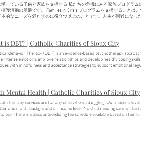
enting Classes ここで保護者をサポートします。 子育て教室 あな
に瀕している子供と家族を支援する 私たちの危機にある家族プログラム
ための助けが必要であろうと、カトリック慈善団体はあなたに貴重なス
擁護活動の基盤です。 Families in Crisis プログラムを支援する
の愛と論理®プログラムを通じてより平和な家庭環境を築く手助けをするため
基本的なニーズを満たすのに役立つ以上のことです。人生が困難になっ
 • あらゆる年齢のお子様の保護者向け • 経験豊富な専門家による指導
、癒しが始まり、希望が新たになります。これは... お母さんが仕事を探
チ 怒りや脅威なしに限界を設定することを学ぶ 無料クラスは 2023 年 1
追い出されないように家賃の1か月分 住宅火災後の家族のための服 人身
@cathchar.com または 712.252.4547。 Crisis Debriefings 初動対応者
バスチケット 給料日が数日先の食料品 固定収入のある年配の女性のための
ities は、アイオワ CIST (Critical Incident Stress Debriefing 
の給湯器を交換する 家庭内暴力の被害者の安全のための手配が行われて
 is DBT? | Catholic Charities of Sioux City
事の後の最初の対応者を支援します。あなたは他人の世話をするために
道代と医療費 困難が生じたとき、「はい、私たちが助けます！」と聞く
きることを光栄に思います。 • 安全、非公開、機密 • 訓練を受けた専門
tical Behavior Therapy (DBT) is an evidence-based psychotherapy approach 
、参加者全員に無料フォローアップ もっと詳しく知る トラウマ的な出
 intense emotions, improve relationships and develop healthy coping skills
る 接地技術を活用する 閉鎖を見つける Suicide Support ここであ
ques with mindfulness and acceptance strategies to support emotional regu
プ 身近な人を自殺で亡くした場合、私たちはあなたを癒すためにここに
何ですか？ 徴候と症状 PTSD: メンタルヘルスは身体の健康と同じく
みと喪失を乗り越えて前進するための希望とサポートを提供します。耳
とが不可欠です。 困難またはトラウマ的な出来事を経験し、自分らしく
継続的なサポートシステムを構築できる、思いやりのある快適で秘密の設
去ってしまうのか、それとも実際に経験していることが心的外傷後ストレス障
話 訓練を受けた専門スタッフによるサポート 無料 6 週間シリーズ 春 - 2023
をどのように判断しますか? 下のビデオでは、LISW の臨床ディレクター Beni
h Mental Health | Catholic Charities of Sioux City
 2023 年 11 月 7 日～12 月 12 日の火曜日 もっと詳しく知る 30日
たの子供、そしてあなたの愛する人に注意すべき徴候と症状を共有してい
 癒しの旅を進めましょう 長期的なサポート ネットワークを構築する Projec
考えるのは怖いかもしれませんが、プロのカウンセリングを受ければ、PT
uth therapy services are for any child who is struggling. Our masters level,
はこちら。 プロジェクト・レイチェル 私たちの認可された思いやりの
精神疾患は治療できることがよくあります。メンタルヘルスの状態は非常
ter one’s faith, background or income level. No child needing care will be t
影響を受けた人をケアするカトリック教会のミニストリーであるプロジ
、より幸せで生産的な生活を送ります。 ヘルプ: 人生は時々困難になる
y to pay. There is a discounted/sliding fee schedule available based o
グサービスを提供しています.遅すぎることはない。あなた一人じゃありま
快な場合があります。すべての人に対する当社のサービスの秘密厳守を
 私たちの主な焦点は、最も必要としている人々に最高のメンタルヘルス
のセラピー セッション • すべての信仰と背景について • サポート、
私たちはあなたとあなたの家族があなたの内なる力を見つけ、より幸せ
レベルの認可を受けたセラピストは、あなたの信仰、背景、または収入
知る 女性、男性、両親、祖父母、または中絶の影響に対処しているすべ
ここにいます. 安全でプライベートな場所 対面および遠隔医療サービスが
にここにいます。介護が必要な人が見捨てられることはありません。 政
ろうと、20 年前のものであろうと、私たちはあなたを助けるためにここ
すサービス, スー シティ EAP プロバイダー Medicare、IA/NE Medi
よって、メンタルヘルス業界のベストプラクティスを示し、遵守してい
AfterAbortion.org またesperanzaposaborto.org Welcome