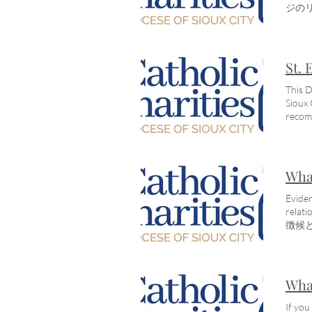
私た
ヘル
ジの
スは
時々
メンタ
ケー
スの
Mi
料のメ
つけ
を学
り複雑
隔医療
トさせ
St. 
IA/
ヘルス
ス 
隔週で
This D
す.
に関
Sioux 
ます
されて
recomm
サー
メン
tim
料金
念の
財団に
めの
減す
DA
す。 
法。
寄付
What
が苦労
区の
Salud
学校 
Eviden
terape
ジ 
relat
City. 
これ
徴候
#Men
DA
です
Unders
法で
うの
also 
DA
うに判
debunk
払い
そし
What
DOWNL
DA
怖い
menta
は、
治療
If you
menta