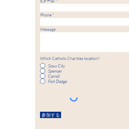
Eメール
Hours
Fort 
Phone
8:30
Message
Which Catholic Charities location?
Sioux City
Spencer
Carroll
Fort Dodge
参加する