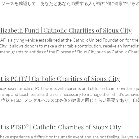
ちは、メンタルヘルスケアを必要としている人を、支払い能力がないため
スの状態は非常に一般的です。 人々はより良くなり、より幸せで生産的な
リソースを確認して、あなたとあなたの愛する人が精神的に健康でいら
安全、プライベート、秘密厳守です 私たちは、対面および遠隔医療療法
困難になることがあります。助けを求めることは不快な場合があります
ルヘルス診断の徴候と症状を学び、認定セラピストをフィーチャーした「Mental H
ルにより、コスト障壁がなくなります スペイン語を話すセラピスト 苦
秘密厳守をご安心ください。誰も背を向けません。私たちはあなたとあ
nute」ビデオのタイトルを調べてください。 メンタルヘルス情報 一般
ンタルヘルス評価 セラピストは、CBT、DBT、EMDR などのエビデ
、より幸せで健康的な生活を送るのを助けるためにここにいます. 安全で
びます。ご不明な点がございましたら、お問い合わせください。気持ち
なニーズを持つ治療クライアントは、精神科医の Dr. Nesrin Abu Ata
サービスが利用可能 昼と夜の予定 スペイン語を話すサービス, スー シティ E
ていただきます。 不安とは？ うつ病とは？ PTSDとは何ですか？ うつ病とは？
Elizabeth Fund | Catholic Charities of Sioux City
NE Medicaid、ほとんどの保険 家族の規模と収入に基づくスライド料
月曜日 「Mental Health Monday in a Minute」のビデオは、
PTSD があると思われる場合、または単に質問があり、資格のあるセラ
カトリック慈善団体スー シティ教区の YouTube ページに追加され
AF is a giving vehicle established at the Catholic United Foundation for the 
 今すぐお問い合わせください。 カトリック慈善団体は、あらゆる年齢、
する情報と、メンタルヘルスを維持するためのアドバイスが含まれてい
City. It allows donors to make a charitable contribution, receive an immedi
。私たちは、メンタルヘルスケアを必要としている人を、支払い能力がな
います。 #MentalHealthMonday は、Instagram と Faceboo
end grants to entities of the Diocese of Sioux City, such as Catholic Chari
ビスは安全、プライベート、秘密厳守です 私たちは、対面および遠隔医
タルヘルス月曜日のビデオ 自殺予防と啓発 穏やかで正気な学年を セル
e. セントエリザベス基金 セント エリザベス基金: スー シティ教区内の
スケールにより、コスト障壁がなくなります スペイン語を話すセラピス
解決。 ネガティブ思考と戦う。 お子様の安全をオンラインで守ります。
よる寄付者助言基金 (DAF) セント エリザベス ファンド ドナー アドバ
無料のメンタルヘルス評価 セラピストは、CBT、DBT、EMDR などの
る あなたとあなたの子供のための休日をより良いものにします。 自殺予
F は、スー シティ教区の団体の利益のためにカトリック合同財団に設立
より複雑なニーズを持つ治療クライアントは、精神科医の Dr. Nesrin Abu
 ポジティブな自己思考。 反射リスニング。 感情的な推論。 自己鎮静テ
者は慈善寄付を行い、即時の税額控除を受け、寄付者の資金からカトリッ
 is PCIT? | Catholic Charities of Sioux City
しているとき。 不安や憂鬱な思いを和らげます。 あなたの内なる批評家について
団体に助成金を推薦することができます。 聖エリザベス基金の承認された教
 Mental En Un Minuto Tenemos video de “Lunes de salud mental en un minu
カトリック慈善団体 ホーリー スピリット リタイヤメント ホーム マリアン
ce-based practice, PCIT works with parents and children to improve the qua
utas bilinguees autorizados y agregados a la página de YouTube de Caridade
贖罪の洞窟 選択した組織で現在のファンドまたはキャンペーンを指定できま
ionship and teach parents the skills necessary to manage their child’
Cada video incluye infomación sobre salud mental y consejos para mantene
は、寄付者が DAF に寄付した後は、考えを変えることができないこと
と症状 PTSD: メンタルヘルスは身体の健康と同じくらい重要であり、
talHealthMonday は、Instagram と Facebook の新しいフィードを参照して
F を設立した後、財政的に悪化した場合、DAF に置かれた資産を取り戻
。 困難またはトラウマ的な出来事を経験し、自分らしく感じられない場
tanding Maternal Mental Health Motherhood is often described as joyful, na
取り戻すこともできません。寄付者は、ファンドの 4 つの投資戦略のうち
か、それとも実際に経験していることが心的外傷後ストレス障害 (PTSD
entails major emotional, physical and life change. DOWNLOAD PDF Helping
F 投資は非課税で成長できます。カトリック連合財団に設立された寄付
断しますか? 下のビデオでは、LISW の臨床ディレクター Benita Trip
s common myths about youth mental health and provides practical strateg
が必要になるまで非課税で成長させることができ、すぐに税額控除を受け
てあなたの愛する人に注意すべき徴候と症状を共有しています. メンタ
 is PTSD? | Catholic Charities of Sioux City
OAD PDF Unlock Youth Potential Handout with helpful information abou
F の寄付者は、慈善目的のためだけに教区内のエンティティに助成金を推
かもしれませんが、プロのカウンセリングを受ければ、PTSD やうつ病
l health concerns. DOWNLOAD PDF Let's Talk About Our Youth Handout wi
IRS によって承認されたスー シティ非営利団体の主教区に支払われな
できることがよくあります。メンタルヘルスの状態は非常に一般的です。
 have experience a difficult or traumatic event and are not feeling like yours
l wellness of the young people in your life. DOWNLOAD PDF When Worry 