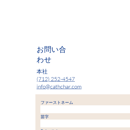
入に
す。
ませ 
があ
の認
シッ
善団
にい
す。 
てい
とは
Ram
たち
を示
プロフェ
スペ
を経
IA 51
CB
を見
-5:00
は、精神
るた
8:30a
お問い合
る、
580-4
は、
Centr
わせ
ます。
8:30a
場所 
精神
本社
スエ
(712) 252-4547
セラ
康な
info@cathchar.com
知る 
は、
ガーマ
ファーストネーム
安 外
話療法）
苗字
51103
CONTA
T 10: