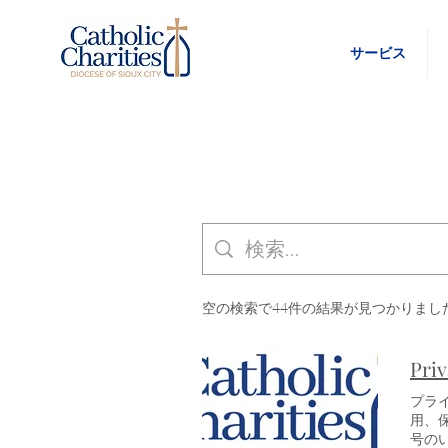
サービス
空の検索で44件の結果が見つかりまし
Priv
プラ
用、
号の