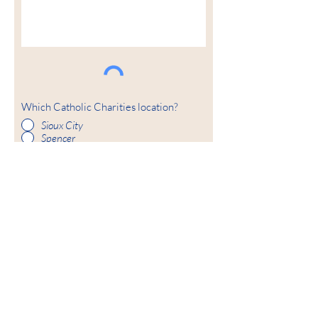
Which Catholic Charities location?
Sioux City
Spencer
Carroll
Fort Dodge
参加する
私たちの使命
カトリック慈善団体は、キリストの愛と