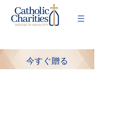
Pay Bill
Give
Now
今すぐ贈る