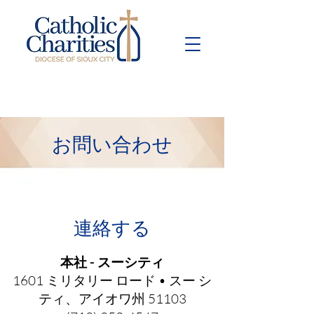
Pay Bill
Give
Now
お問い合わせ
連絡する
本社 - スーシティ
1601 ミリタリー ロード • スー シ
ティ、アイオワ州 51103