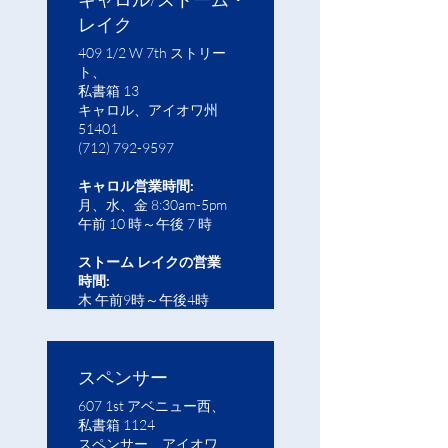
レイク
409 1/2 W 7th ストリー
ト、
私書箱 13
キャロル、アイオワ州
51401
(712) 792-9597
キャロル営業時間:
月、水、金 8:30am-5pm
午前 10 時～午後 7 時
ストーム レイクの営業
時間:
木 午前9時～午後4時
スペンサー
607 1st アベニュー西、
私書箱 1124
スペンサー、アイオワ