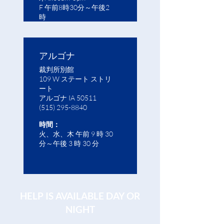
F 午前8時30分～午後2
時
アルゴナ
裁判所別館
109 W ステート ストリ
ート
アルゴナ IA 50511
(515) 295-8840
時間：
火、水、木 午前 9 時 30
分～午後 3 時 30 分
HELP IS AVAILABLE DAY OR
NIGHT