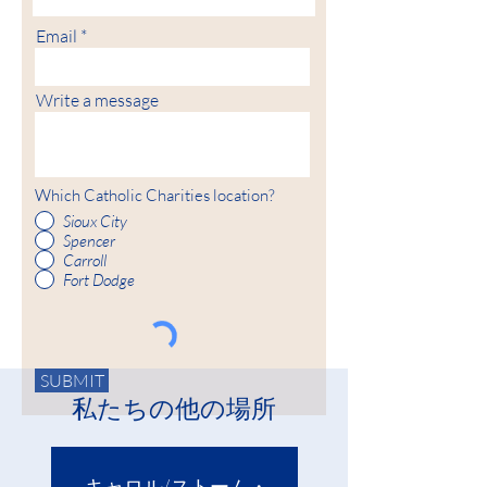
Email
Write a message
Which Catholic Charities location?
Sioux City
Spencer
Carroll
Fort Dodge
SUBMIT
私たちの他の場所
キャロル/ストーム・