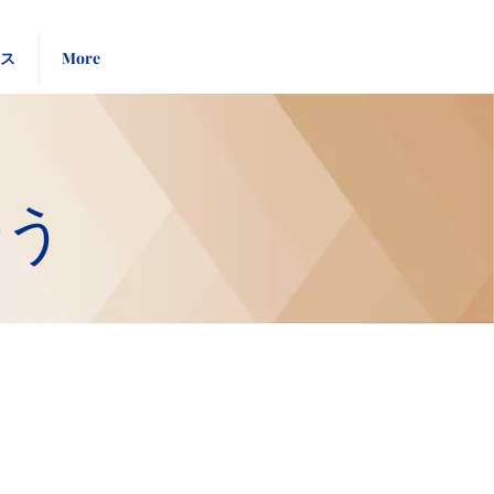
Pay
Give
ース
More
Bill
Now
会う