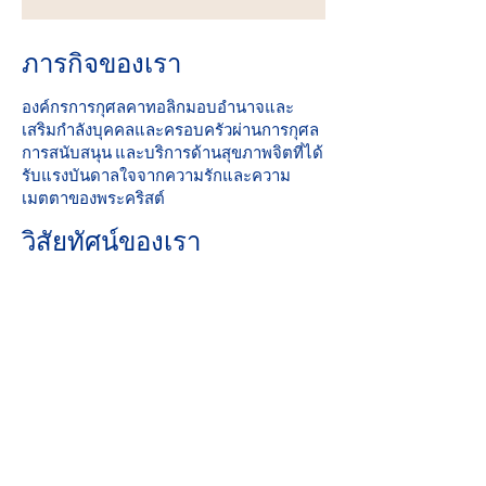
ภารกิจของเรา
องค์กรการกุศลคาทอลิกมอบอำนาจและ
เสริมกำลังบุคคลและครอบครัวผ่านการกุศล
การสนับสนุน และบริการด้านสุขภาพจิตที่ได้
รับแรงบันดาลใจจากความรักและความ
เมตตาของพระคริสต์
วิสัยทัศน์ของเรา
รับใช้และช่วยสร้างชุมชนที่ทุกคนปลอดภัย
สัมผัสความรักและรู้สึกมีความหวัง
คะแนนที่สมบูรณ์แบบ: 2019 Iowa Mental
Health บทที่ 24 การทบทวนใบอนุญาตของ
รัฐ
ส่วนร่วมของชุมชน
องค์กรการกุศลคาทอลิกเป็นสมาชิกที่ภาค