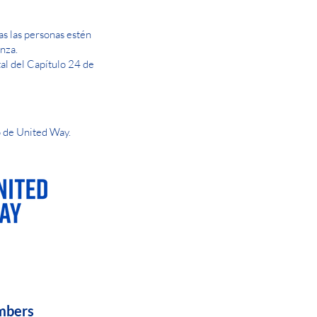
s las personas estén
nza.
tal del Capítulo 24 de
 de United Way.
AY OR NIGHT
mbers