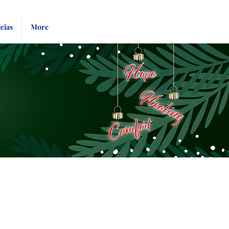
Pay
Give
cias
More
Bill
Now