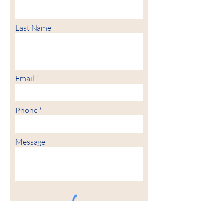
Last Name
Email
Phone
Message