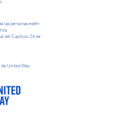
o.
s las personas estén
nza.
tal del Capítulo 24 de
 de United Way.
AY OR NIGHT