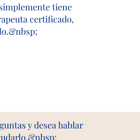
i simplemente tiene
apeuta certificado,
lo.&nbsp;
guntas y desea hablar
ayudarlo.&nbsp;