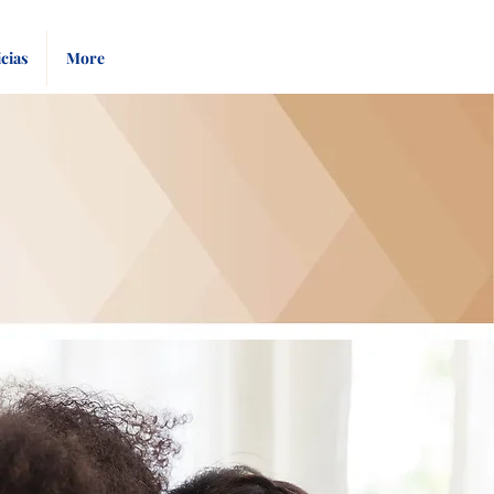
Pay
Give
cias
More
Bill
Now