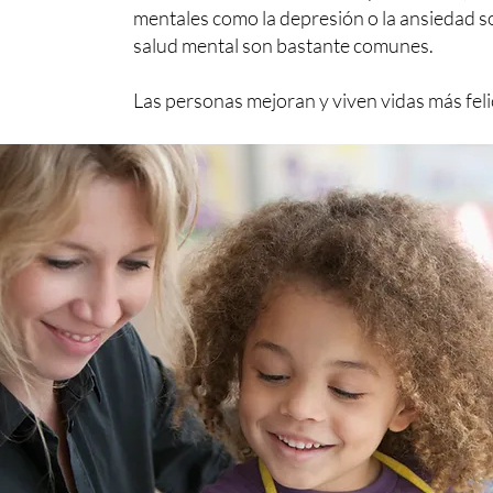
mentales como la depresión o la ansiedad so
salud mental son bastante comunes.
Las personas mejoran y viven vidas más feli