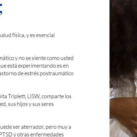
;
lud física, y es esencial
umático y no se siente como usted
 que está experimentando es en
astorno de estrés postraumático
nita Triplett, LISW, comparte los
d, sus hijos y sus seres
puede ser aterrador, pero muy a
 PTSD y otras enfermedades