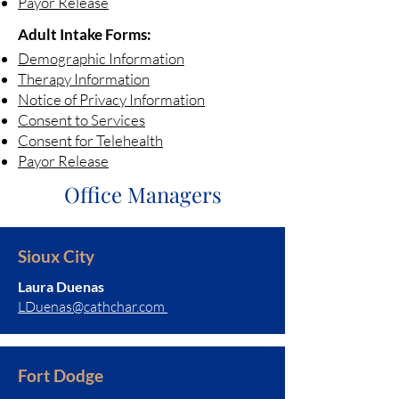
Payor Release
Adult Intake Forms:
Demographic Information
Therapy Information
Notice of Privacy Information
Consent to Services
Consent for Telehealth
Payor Release
Office Managers
Sioux City
Laura Duenas
LDuenas@cathchar.com
Fort Dodge