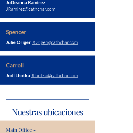
JoDeanna Ramirez
JRamirez@cathchar.com
Spencer
Julie Origer
JOriger@cathchar.com
Carroll
Jodi Lhotka
JLhotka@cathchar.com
Nuestras ubicaciones
Main Office -