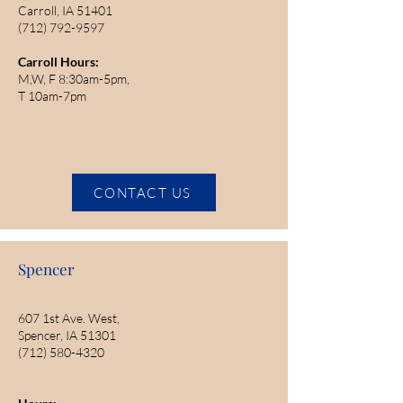
Carroll, IA 51401
(712) 792-9597
Carroll Hours:
M,W, F 8:30am-5pm,
T 10am-7pm
CONTACT US
Spencer
607 1st Ave. West,
Spencer, IA 51301
(712) 580-4320