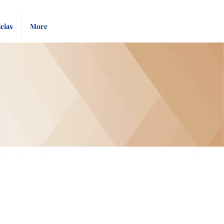
Pay
Give
cias
More
Bill
Now