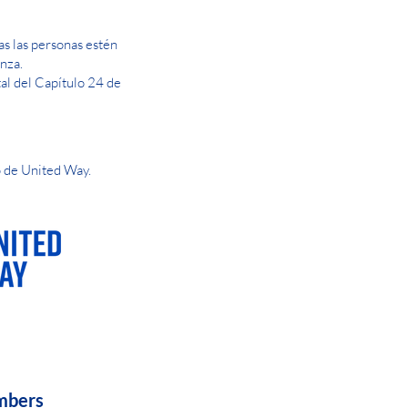
s las personas estén
nza.
tal del Capítulo 24 de
 de United Way.
AY OR NIGHT
mbers