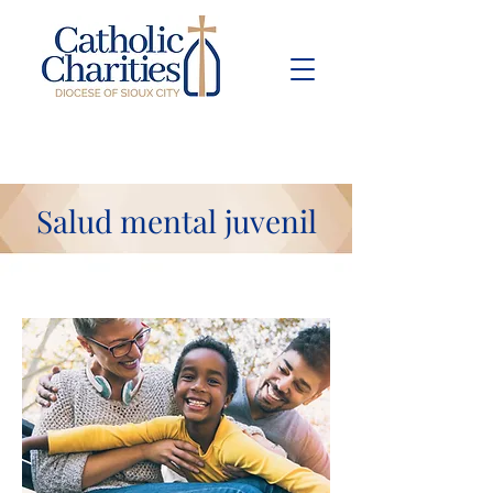
Pay Bill
Give
Now
Salud mental juvenil