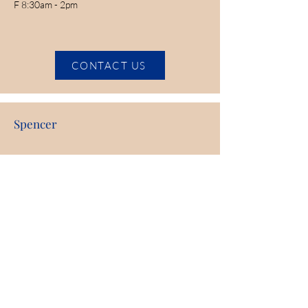
F 8:30am - 2pm
CONTACT US
Spencer
607 1st Ave. West,
Spencer, IA 51301
(712) 580-4320
Hours:
M,W,Th 8:30am-5:00pm
T 8:30am-7:00pm,
F 8:00am-1:00pm