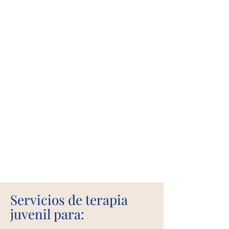
medicamentos del cliente
con el psiquiatra, Dr.
Nesrin Abu Ata
Se ofrecen evaluaciones
de salud mental sin costo
para niños en edad
escolar.
Servicios de terapia
juvenil para: