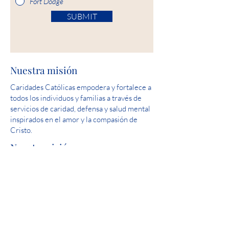
Fort Dodge
SUBMIT
Nuestra misión
Caridades Católicas empodera y fortalece a
todos los individuos y familias a través de
servicios de caridad, defensa y salud mental
inspirados en el amor y la compasión de
Cristo.
Nuestra visión
Sirva y ayude a crear comunidades donde
todas las personas estén seguras,
experimenten amor y sientan esperanza.
Puntaje perfecto: Revisión de la licencia
estatal del Capítulo 24 de salud mental de
Iowa de 2019