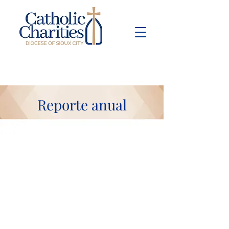
Pay Bill
Give
Now
Reporte anual