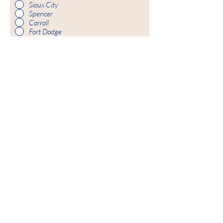
Sioux City
Spencer
Carroll
Fort Dodge
SUBMIT
Nuestra misión
Caridades Católicas empodera y fortalece a
todos los individuos y familias a través de
servicios de caridad, defensa y salud mental
inspirados en el amor y la compasión de
Cristo.
Nuestra visión
Sirva y ayude a crear comunidades donde
todas las personas estén seguras,
experimenten amor y sientan esperanza.
Puntaje perfecto: Revisión de la licencia