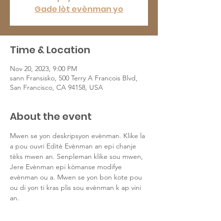
Gade lòt evènman yo
Time & Location
Nov 20, 2023, 9:00 PM
sann Fransisko, 500 Terry A Francois Blvd,
San Francisco, CA 94158, USA
About the event
Mwen se yon deskripsyon evènman. Klike la 
a pou ouvri Editè Evènman an epi chanje 
tèks mwen an. Senpleman klike sou mwen, 
Jere Evènman epi kòmanse modifye 
evènman ou a. Mwen se yon bon kote pou 
ou di yon ti kras plis sou evènman k ap vini 
an.