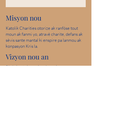
Misyon nou
Katolik Charities otorize ak ranfòse tout
moun ak fanmi yo, atravè charite, defans ak
sèvis sante mantal ki enspire pa lanmou ak
konpasyon Kris la.
Vizyon nou an
Sèvi ak ede kreye kominote kote tout moun
an sekirite, fè eksperyans lanmou epi santi
espwa.
Nòt pafè: 2019 Iowa Mental Health
Chapter 24 State Licensure Review
Patisipasyon Kominote
Catholic Charities se yon manm fyè nan
United Way.