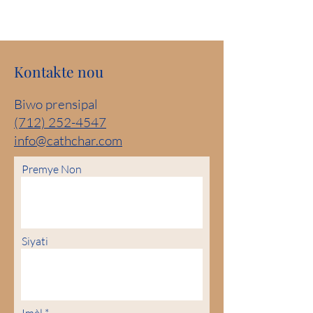
Kontakte nou
Biwo prensipal
(712) 252-4547
info@cathchar.com
Premye Non
Siyati