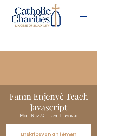
Pay Bill
Give
Now
Fanm Enjenyè Teach
Javascript
Mon, Nov 20
  |  
sann Fransisko
Enskripsyon an fèmen