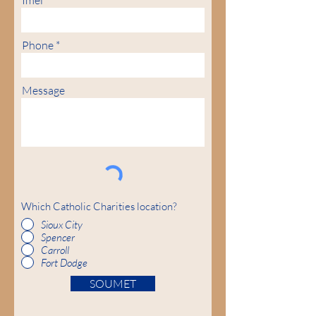
Imèl
Phone
Message
Which Catholic Charities location?
Sioux City
Spencer
Carroll
Fort Dodge
SOUMET