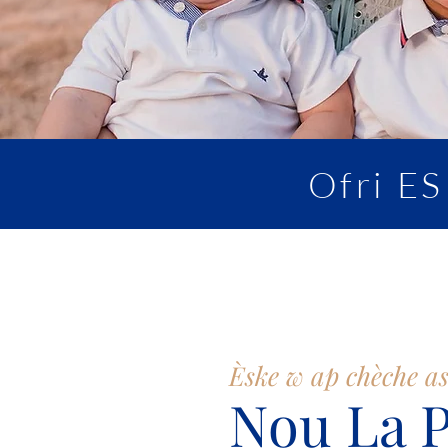
Ofri E
Èske w ap chèche as
Nou La 