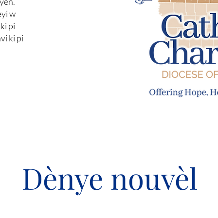
byen.
eyi w
ki pi
vi ki pi
Dènye nouvèl