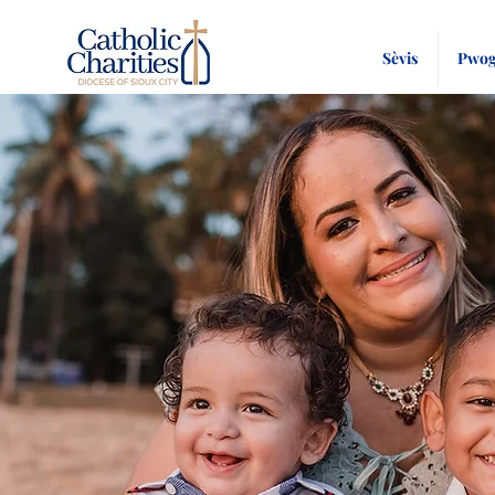
Sèvis
Pwog