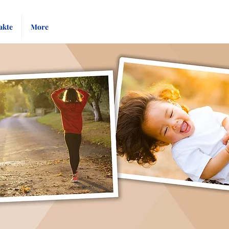
Pay
Give
akte
More
Bill
Now