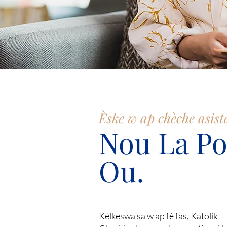
Èske w ap chèche asist
Nou La P
Ou.
Kèlkeswa sa w ap fè fas, Katolik