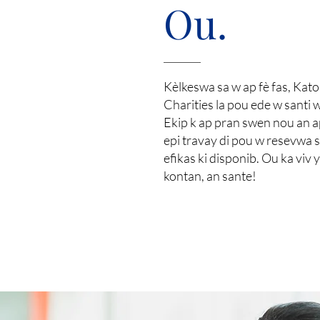
Ou.
Kèlkeswa sa w ap fè fas, Kato
Charities la pou ede w santi w
Ekip k ap pran swen nou an a
epi travay di pou w resevwa s
efikas ki disponib. Ou ka viv y
kontan, an sante!