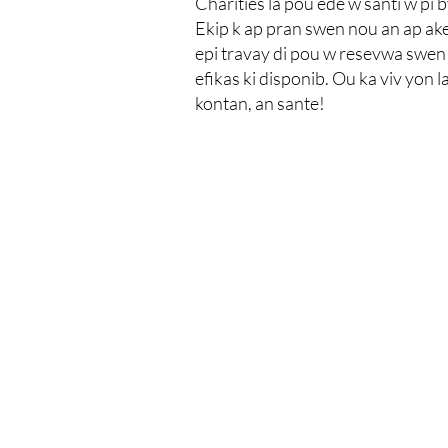
Charities la pou ede w santi w pi 
Ekip k ap pran swen nou an ap ak
epi travay di pou w resevwa swen 
efikas ki disponib. Ou ka viv yon la
kontan, an sante!