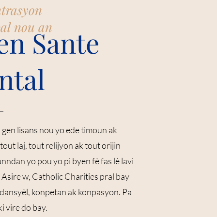
trasyon
pal nou an
en Sante
ntal
 gen lisans nou yo ede timoun ak
ut laj, tout relijyon ak tout orijin
nndan yo pou yo pi byen fè fas lè lavi
l. Asire w, Catholic Charities pral bay
dansyèl, konpetan ak konpasyon. Pa
i vire do bay.