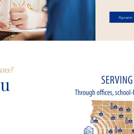
Aprann p
ans?
ou