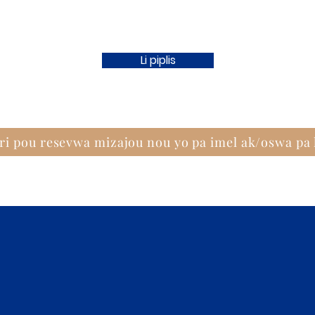
Li piplis
ri pou resevwa mizajou nou yo pa imel ak/oswa pa 