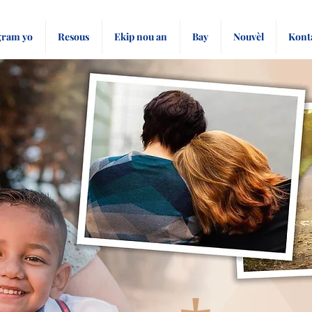
ram yo
Resous
Ekip nou an
Bay
Nouvèl
Kont