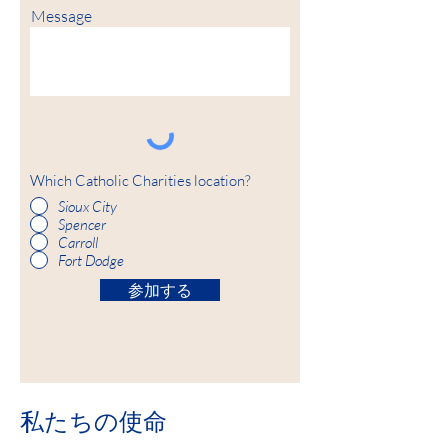
Message
Which Catholic Charities location?
Sioux City
Spencer
Carroll
Fort Dodge
参加する
私たちの使命