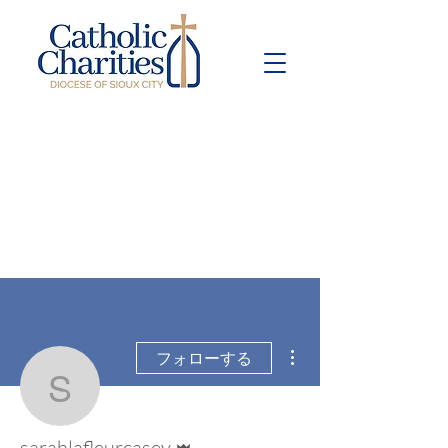
Pay Bill
Give
Now
その他
フォローする
sarahlafleurcasey
管理者
sarahlafleurcasey