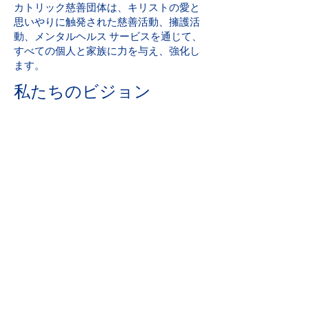
カトリック慈善団体は、キリストの愛と
思いやりに触発された慈善活動、擁護活
動、メンタルヘルス サービスを通じて、
すべての個人と家族に力を与え、強化し
ます。
私たちのビジョン
すべての人が安全で、愛を体験し、希望
を感じるコミュニティを作るために奉仕
し、支援してください。
パーフェクト スコア: 2019 アイオワ メン
タルヘルス 第 24 章 州免許審査
地域社会への貢献
カトリック慈善団体は、United Way の誇
り高いメンバーです。