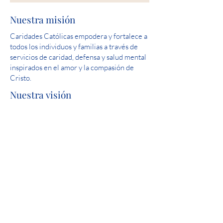
Nuestra misión
Caridades Católicas empodera y fortalece a
todos los individuos y familias a través de
servicios de caridad, defensa y salud mental
inspirados en el amor y la compasión de
Cristo.
Nuestra visión
Sirva y ayude a crear comunidades donde
todas las personas estén seguras,
experimenten amor y sientan esperanza.
Puntaje perfecto: Revisión de la licencia
estatal del Capítulo 24 de salud mental de
Iowa de 2019
Participación de la comunidad
Caridades Católicas es un orgulloso
miembro de United Way.