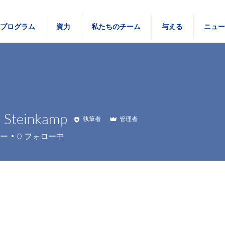
プログラム
資力
私たちのチーム
与える
ニュ
l Steinkamp
執筆者
管理者
ー
0
フォロー中