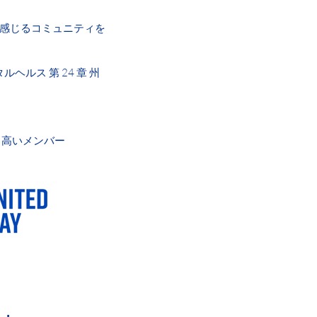
感じるコミュニティを
ルヘルス 第 24 章 州
誇り高いメンバー
AY OR NIGHT