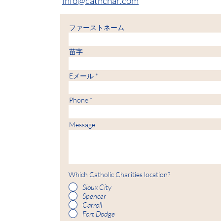
info@cathchar.com
ファーストネーム
苗字
Eメール
Phone
Message
Which Catholic Charities location?
Sioux City
Spencer
Carroll
Fort Dodge